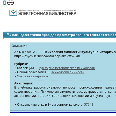
Этот сайт поддерживает
версию для незрячих и слабов
У Вас недостаточно прав для просмотра полного текста этого п
Описание
Асмолов А. Г.
Психология личности: Культурно-историче
https://psychlib.ru/inc/absid.php?absid=57648.
Рубрики:
• Коллекции →
Культурно-историческая психология
• Общая психология →
Психология личности
•
Учебная литература
Аннотация:
В учебнике рассматриваются вопросы происхождения человек
существования. Психология личности рассматривается в конт
антропологии, истории, социологии, филологии и других наук.
• Открыть карточку в Электронном каталоге:
57648