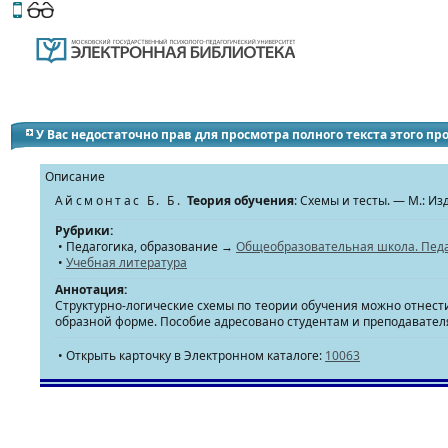
Этот сайт поддерживает
версию для незрячих и слабов
У Вас недостаточно прав для просмотра полного текста этого п
Описание
Айсмонтас Б. Б.
Теория обучения
: Схемы и тесты. — М.: 
Рубрики:
• Педагогика, образование →
Общеобразовательная школа. Пед
•
Учебная литература
Аннотация:
Структурно-логические схемы по теории обучения можно отнес
образной форме. Пособие адресовано студентам и преподавател
• Открыть карточку в Электронном каталоге:
10063