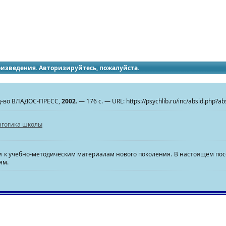
идящих
роизведения. Авторизируйтесь, пожалуйста.
Изд-во ВЛАДОС-ПРЕСС,
2002
. — 176 с. — URL: https://psychlib.ru/inc/absid.php?a
агогика школы
ти к учебно-методическим материалам нового поколения. В настоящем по
ям.