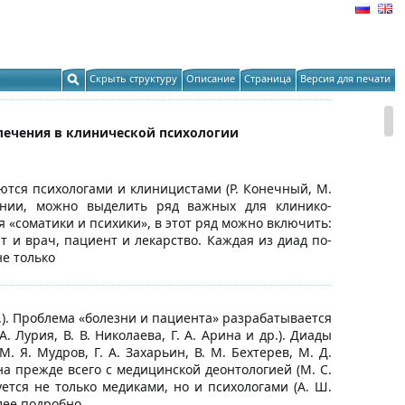
Скрыть структуру
Описание
Страница
Версия для печати
 лечения в клинической психологии
ются психологами и клиницистами (Р. Конечный, М.
ении, можно выделить ряд важных для клинико-
«соматики и психики», в этот ряд можно включить:
т и врач, пациент и лекарство. Каждая из диад по-
не только
др.). Проблема «болезни и пациента» разрабатывается
Лурия, В. В. Николаева, Г. А. Арина и др.). Диады
 Я. Мудров, Г. А. Захарьин, В. М. Бехтерев, М. Д.
а прежде всего с медицинской деонтологией (М. С.
ется не только медиками, но и психологами (А. Ш.
лее подробно.