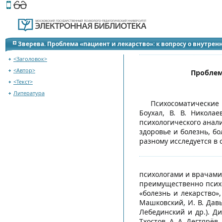
Этот сайт поддерживает
версию для незрячих и слабов
Зверева. Проблема «пациент и лекарство»: к вопросу о внутре
<Заголовок>
<Автор>
Проблем
<Текст>
Литература
Психосоматические 
Боухал, В. В. Николае
психологического анал
здоровье и болезнь, бо
разному исследуется в 
психологами и врачами,
преимущественно психол
«болезнь и лекарство»,
Машковский, И. В. Дав
Лебединский и др.). Д
Тхостов, А. А. Дегтярёв, 