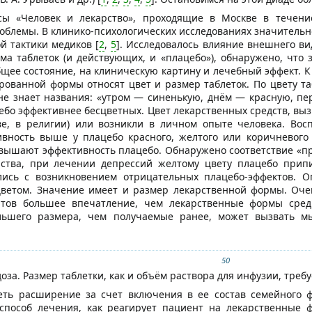
сы «Человек и лекарство», проходящие в Москве в течени
облемы. В клинико-психологических исследованиях значитель
й тактики медиков [
2
,
5
]. Исследовалось влияние внешнего в
ма таблеток (и действующих, и «плацебо»), обнаружено, чт
бщее состояние, на клиническую картину и лечебный эффект.
рованной формы относят цвет и размер таблеток. По цвету т
 не знает названия: «утром — синенькую, днём — красную, п
ебо эффективнее бесцветных. Цвет лекарственных средств, вы
тве, в религии) или возникли в личном опыте человека. Вос
вность выше у плацебо красного, желтого или коричневого 
вышают эффективность плацебо. Обнаружено соответствие «п
йства, при лечении депрессий желтому цвету плацебо прип
лись с возникновением отрицательных плацебо-эффектов. 
цветом. Значение имеет и размер лекарственной формы. Очен
тов большее впечатление, чем лекарственные формы сред
льшего размера, чем получаемые ранее, может вызвать м
50
оза. Размер таблетки, как и объём раствора для инфузии, треб
еть расширение за счет включения в ее состав семейного ф
 способ лечения, как реагирует пациент на лекарственные 