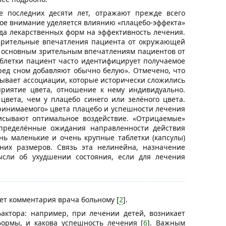
е последних десяти лет, отражают прежде всего
ное внимание уделяется влиянию «плацебо-эффекта»
ида лекарственных форм на эффективность лечения.
о зрительные впечатления пациента от окружающей
 К основным зрительным впечатлениям пациентов от
аблетки пациент часто идентифицирует получаемое
еред сном добавляют обычно белую». Отмечено, что
зывает ассоциации, которые исторически сложились
приятие цвета, отношение к нему индивидуально.
цвета, чем у плацебо синего или зелёного цвета.
ринимаемого» цвета плацебо и успешности лечения
исывают оптимальное воздействие. «Отрицаемые»
Определённые ожидания направленности действия
ь маленькие и очень крупные таблетки (капсулы)
них размеров. Связь эта нелинейна, назначение
ысли об ухудшении состояния, если для лечения
ует комментария врача больному [
2
].
актора: например, при лечении детей, возникает
формы, и какова успешность лечения [
6
]. Важным