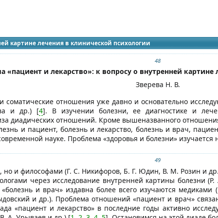
идящих
нней картине лечения в клинической психологии
48
а «пациент и лекарство»: к вопросу о внутренней картине
Зверева Н. В.
и соматические отношения уже давно и основательно исследу
ва и др.) [
4
]. В изучении болезни, ее диагностике и леч
иза диадических отношений. Кроме вышеназванного отношения 
лезнь и пациент, болезнь и лекарство, болезнь и врач, пациен
современной науке. Проблема «здоровья и болезни» изучается 
49
 но и философами (Г. С. Никифоров, Б. Г. Юдин, В. М. Розин и 
огами через исследование внутренней картины болезни (Р. А. 
 «болезнь и врач» издавна более всего изучаются медиками (М.
ыдовский и др.). Проблема отношений «пациент и врач» связан
иада «пациент и лекарство» в последние годы активно исследу
В. А. Урываев и др.) [
1
,
2
,
3
,
4
,
5
]. Остановимся на этой диаде бо