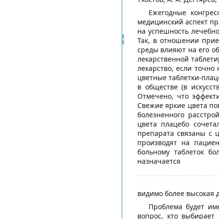
Ежегодные конгрес
медицинский аспект пр
на успешность лечебно
Так, в отношении прие
среды влияют на его о
лекарственной таблети
лекарство, если точно
цветные таблетки-плац
в обществе (в искусс
Отмечено, что эффекти
Свежие яркие цвета по
болезненного расстро
цвета плацебо сочета
препарата связаны с 
производят на пациен
больному таблеток бо
назначается
видимо более высокая д
Проблема будет им
вопрос, кто выбирает