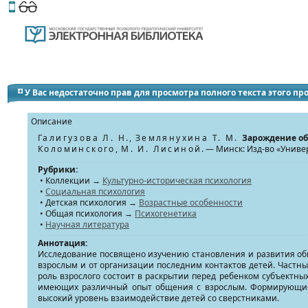
Этот сайт поддерживает
версию для незрячих и слабов
У Вас недостаточно прав для просмотра полного текста этого п
Описание
Галигузова Л. Н.
,
Землянухина Т. М.
Зарождение об
Коломинского
,
М. И. Лисиной
. — Минск: Изд-во «Униве
Рубрики:
• Коллекции →
Культурно-историческая психология
•
Социальная психология
• Детская психология →
Возрастные особенности
• Общая психология →
Психогенетика
•
Научная литература
Аннотация:
Исследование посвящено изучению становления и развития общ
взрослым и от организации последним контактов детей. Частны
роль взрослого состоит в раскрытии перед ребенком субъектных
имеющих различный опыт общения с взрослым. Формирующие 
высокий уровень взаимодействие детей со сверстниками.