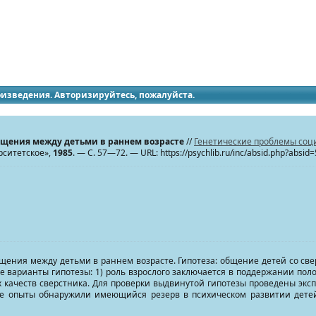
идящих
роизведения. Авторизируйтесь, пожалуйста.
щения между детьми в раннем возрасте
//
Генетические проблемы соци
рситетское»,
1985
. — С. 57—72. — URL: https://psychlib.ru/inc/absid.php?absid
ения между детьми в раннем возрасте. Гипотеза: общение детей со св
е варианты гипотезы: 1) роль взрослого заключается в поддержании по
 качеств сверстника. Для проверки выдвинутой гипотезы проведены экспе
опыты обнаружили имеющийся резерв в психическом развитии детей 