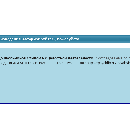
идящих
роизведения. Авторизируйтесь, пожалуйста.
у дошкольников с типом их целостной деятельности
//
Исследования по 
 педагогики АПН СССР,
1980
. — С. 139—159. — URL: https://psychlib.ru/inc/abs