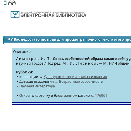
Этот сайт поддерживает
версию для незрячих и слабов
У Вас недостаточно прав для просмотра полного текста этого п
Описание
Димитров И. Т.
Связь особенностей образа самого себя 
научных трудов / Под ред.
М. И. Лисиной
. — М.: НИИ общей
Рубрики:
• Коллекции →
Культурно-историческая психология
• Детская психология →
Возрастные особенности
•
Научная литература
• Открыть карточку в Электронном каталоге:
176961