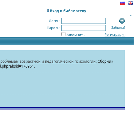
Вход в библиотеку
Логин:
Забыли?
Пароль:
Регистрация
Запомнить
проблемам возрастной и педагогической психологии
: Сборник
id.php?absid=176961.