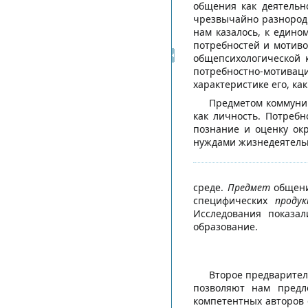
общения как деятельн
чрезвычайно разнородн
нам казалось, к едино
потребностей и мотиво
общепсихологической 
потребностно-мотив
характеристике его, к
Предметом коммуник
как личность. Потреб
познание и оценку ок
нуждами жизнедеятельн
среде.
Предмет
общен
специфических
проду
Исследования показал
образование.
Второе предварител
позволяют нам предл
компетентных авторов 