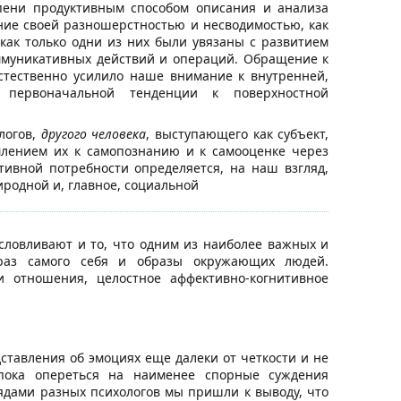
пени продуктивным способом описания и анализа
ние своей разношерстностью и несводимостью, как
 как только одни из них были увязаны с развитием
оммуникативных действий и операций. Обращение к
стественно усилило наше внимание к внутренней,
ю первоначальной тенденции к поверхностной
логов,
другого человека
, выступающего как субъект,
млением их к самопознанию и к самооценке через
ивной потребности определяется, на наш взгляд,
родной и, главное, социальной
словливают и то, что одним из наиболее важных и
раз самого себя и образы окружающих людей.
и отношения, целостное аффективно-когнитивное
тавления об эмоциях еще далеки от четкости и не
пока опереться на наименее спорные суждения
лядами разных психологов мы пришли к выводу, что