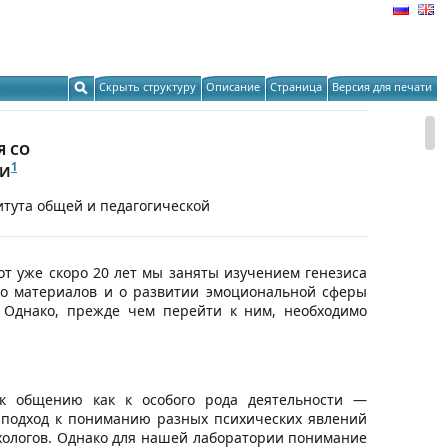
Скрыть структуру
Описание
Страница
Версия для печати
Я СО
1
НИ
итута общей и педагогической
от уже скоро 20 лет мы заняты изучением генезиса
ло материалов и о развитии эмоциональной сферы
. Однако, прежде чем перейти к ним, необходимо
 к общению как к особого рода деятельности —
 подход к пониманию разных психических явлений
сихологов. Однако для нашей лаборатории понимание