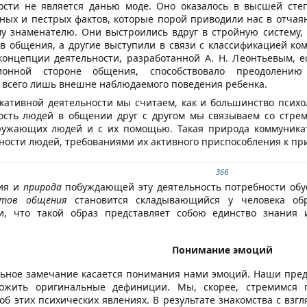
ости не является данью моде. Оно оказалось в высшей сте
ых и пестрых фактов, которые порой приводили нас в отчая
му знаменателю. Они выстроились вдруг в стройную систему,
в общения, а другие выступили в связи с классификацией к
концепции деятельности, разработанной А. Н. Леонтьевым, е
ационной стороне общения, способствовало преодолени
ак всего лишь внешне наблюдаемого поведения ребенка.
ативной деятельности мы считаем, как и большинство психо
ность людей в общении друг с другом мы связываем со стре
ружающих людей и с их помощью. Такая природа коммуникат
ости людей, требованиями их активного приспособления к при
366
ия и
природа
побуждающей эту деятельность потребности обу
ктов общения
становится складывающийся у человека об
и, что такой образ представляет собою единство знания 
Понимание эмоций
ьное замечание касается понимания нами эмоций. Наши предс
ожить оригинальные дефиниции. Мы, скорее, стремимся 
об этих психических явлениях. В результате знакомства с взг