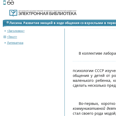
Этот сайт поддерживает
версию для незрячих и слабов
Вернуться к оглавлени
Лисина. Развитие эмоций в ходе общения со взрослыми в перв
<Заголовок>
<Текст>
Литература
В коллективе лабор
психологии СССР изуче
общения у детей от р
маленького ребенка, 
сделать несколько пре
Во-первых, коротк
коммуникативной деят
стал своего рода модо