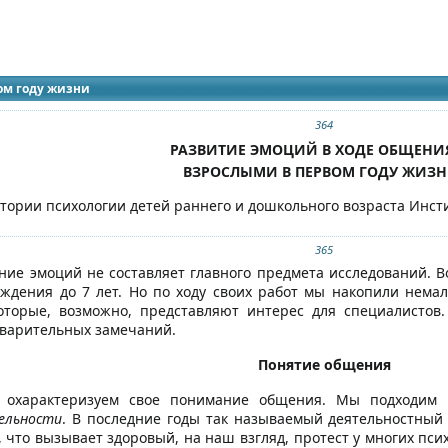
идящих
ю сборника
ом году жизни
364
РАЗВИТИЕ ЭМОЦИЙ В ХОДЕ ОБЩЕНИ
ВЗРОСЛЫМИ В ПЕРВОМ ГОДУ ЖИЗ
атории психологии детей раннего и дошкольного возраста Инст
365
ние эмоций не составляет главного предмета исследований. В
ождения до 7 лет. Но по ходу своих работ мы накопили нема
которые, возможно, представляют интерес для специалистов
дварительных замечаний.
Понятие общения
о охарактеризуем свое понимание общения. Мы подходим
ельности
. В последние годы так называемый деятельностный
й, что вызывает здоровый, на наш взгляд, протест у многих п