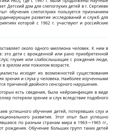
гики РАО), где с 1947 г. были продолжены научные
ет Детский дом для слепоглухих детей в г. Сергиеве
пыт обучения слепоглухих пользуется признанием
координирующее развитие исследований и служб для
иятиях которой с 1962 г. участвуют и российские
оставляет около одного миллиона человек. К ним в
: это дети с врожденной или рано приобретенной
слух; глухие или слабослышащие с рождения люди,
е в зрелом или пожилом возрасте.
циалисты исходят из возможностей существования
я зрения и слуха у человека. Наиболее изученными
ется причиной двойного сенсорного нарушения.
которых есть сведения, была нейроинфекция в виде
еллер потеряли зрение и слух вследствие подобного
чаев успешного обучения детей, потерявших слух и
моционального развития. Этот опыт был успешно
ившаяся по разным странам мира в 1963—1965 гг.,
от рождения. Обучение больших групп таких детей