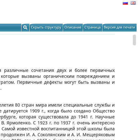
Скрыть структуру
Описание
Страница
Версия для печати
ся различные сочетания двух и более первичных
я, которые вызваны органическим повреждением и
тратом. Первичные дефекты могут быть вызваны и
.
челетия 80 стран мира имели специальные службы и
 датируется 1909 г., когда было создано Общество
рбурге, которая существовала до 1941 г. Научные
. Ярмоленко. С 1923 г. по 1937 г. очень интересно
м. Самой известной воспитанницей этой школы была
л продолжен И. А. Соколянским и А. И. Мещеряковым