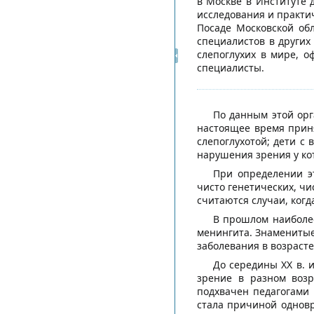
в Москве в Институте 
исследования и практич
Посаде Московской об
специалистов в других
слепоглухих в мире, о
специалисты.
По данным этой орг
настоящее время прин
слепоглухотой; дети с
нарушения зрения у ко
При определении эт
чисто генетических, ч
считаются случаи, ког
В прошлом наиболее
менингита. Знаменитые
заболевания в возрасте 
До середины XX в. 
зрение в разном возр
подхвачен педагогами 
стала причиной одновр