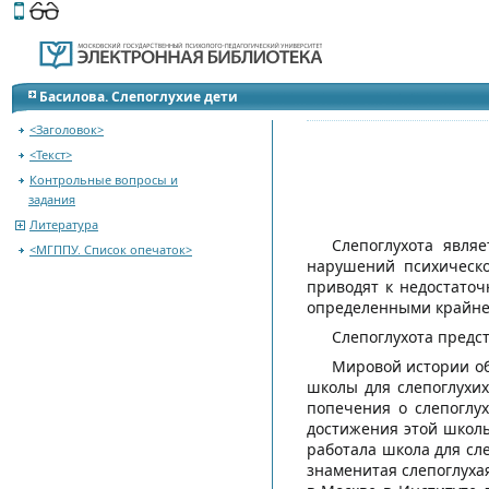
Этот сайт поддерживает
версию для незрячих и слабов
Басилова. Слепоглухие дети
<Заголовок>
<Текст>
Контрольные вопросы и
задания
Литература
Слепоглухота явля
<МГППУ. Список опечаток>
нарушений психическо
приводят к недостато
определенными крайне
Слепоглухота предс
Мировой истории об
школы для слепоглухих
попечения о слепоглух
достижения этой школы 
работала школа для сл
знаменитая слепоглуха