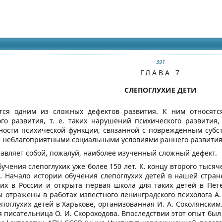
идящих
391
ГЛАВА 7
СЛЕПОГЛУХИЕ ДЕТИ
ется одним из сложных дефектов развития. К ним относят
го развития, т. е. таких нарушений психического развити
чности психической функции, связанной с поврежденным субс
 неблагоприятными социальными условиями раннего развития
тавляет собой, пожалуй, наиболее изученный сложный дефект.
учения слепоглухих уже более 150 лет. К. концу второго тыся
. Начало истории обучения слепоглухих детей в нашей стране
их в России и открыта первая школа для таких детей в Пете
отражены в работах известного ленинградского психолога А. В
епоглухих детей в Харькове, организованная И. А. Соколянски
я писательница О. И. Скороходова. Впоследствии этот опыт бы