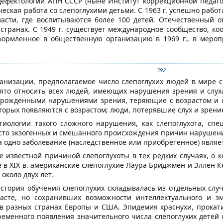
дефектологии АПН СССР (ныне Институт коррекционной педаго
еская работа со слепоглухими детьми. С 1963 г. успешно работа
ласти, где воспитываются более 100 детей. Отечественный о
 странах. С 1949 г. существует международное сообщество, 
формленное в общественную организацию в 1969 г., в меропр
392
анизации, предполагаемое число слепоглухих людей в мире с
ято относить всех людей, имеющих нарушения зрения и слуха
 врожденными нарушениями зрения, теряющие с возрастом и 
торых появляются с возрастом; люди, потерявшие слух и зрени
иологии такого сложного нарушения, как слепоглухота, спе
исто экзогенных и смешанного происхождения причин нарушени
да одно заболевание (наследственное или приобретенное) явля
 известной причиной слепоглухоты в тех редких случаях, о 
 в XIX в. американские слепоглухие Лаура Бриджмен и Эллен К
около двух лет.
история обучения слепоглухих складывалась из отдельных слу
асте, но сохранивших возможности интеллектуального и э
в разных странах Европы и США. Эпидемия краснухи, прокат
еменного появления значительного числа слепоглухих детей 