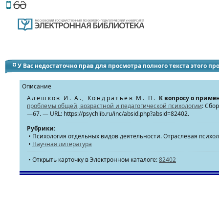
Этот сайт поддерживает
версию для незрячих и слабов
У Вас недостаточно прав для просмотра полного текста этого п
Описание
Алешков И. А., Кондратьев М. П.
К вопросу о приме
проблемы общей, возрастной и педагогической психологии
: Сбо
—67. — URL: https://psychlib.ru/inc/absid.php?absid=82402.
Рубрики:
• Психология отдельных видов деятельности. Отраслевая психо
•
Научная литература
• Открыть карточку в Электронном каталоге:
82402