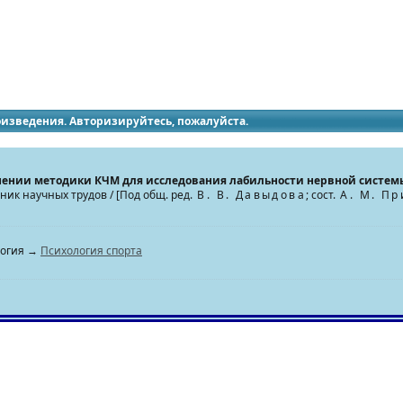
идящих
роизведения. Авторизируйтесь, пожалуйста.
нении методики КЧМ для исследования лабильности нервной системы
рник научных трудов / [Под общ. ред.
В. В. Давыдова
; сост.
А. М. Пр
логия →
Психология спорта