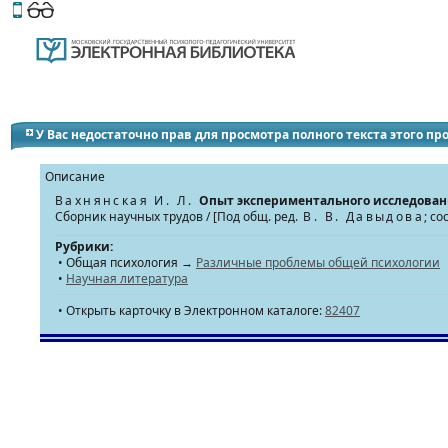
Этот сайт поддерживает
версию для незрячих и слабов
У Вас недостаточно прав для просмотра полного текста этого п
Описание
Вахнянская И. Л.
Опыт экспериментального исследован
Сборник научных трудов / [Под общ. ред.
В. В. Давыдова
; сос
Рубрики:
• Общая психология →
Различные проблемы общей психологии
•
Научная литература
• Открыть карточку в Электронном каталоге:
82407