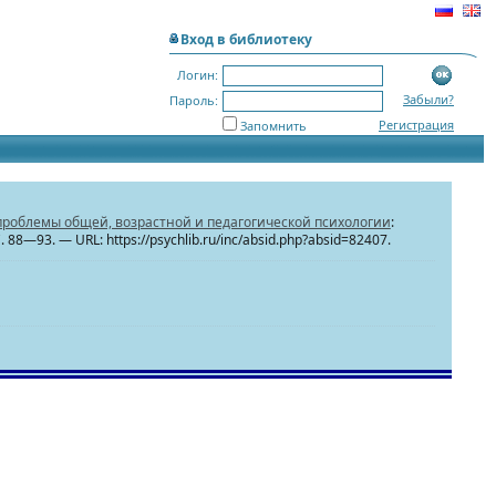
Вход в библиотеку
Логин:
Забыли?
Пароль:
Регистрация
Запомнить
роблемы общей, возрастной и педагогической психологии
:
С. 88—93. — URL: https://psychlib.ru/inc/absid.php?absid=82407.