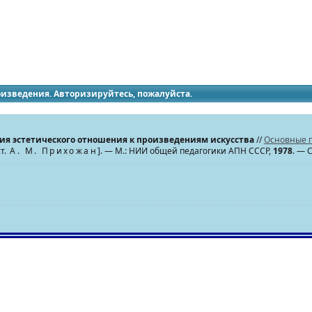
идящих
роизведения. Авторизируйтесь, пожалуйста.
ия эстетического отношения к произведениям искусства
//
Основные п
т.
А. М. Прихожан
]. — М.: НИИ общей педагогики АПН СССР,
1978
. — 