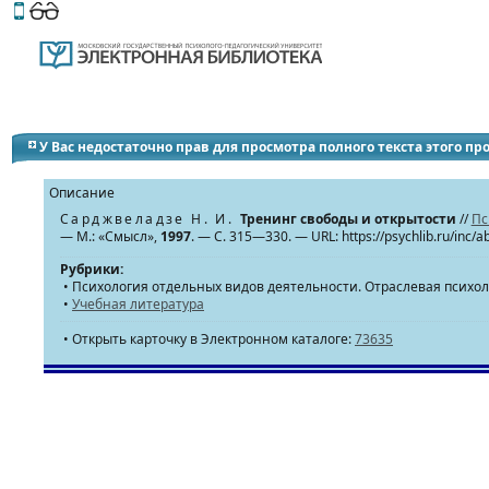
Этот сайт поддерживает
версию для незрячих и слабов
У Вас недостаточно прав для просмотра полного текста этого п
Описание
Сарджвеладзе Н. И.
Тренинг свободы и открытости
//
Пс
— М.: «Смысл»,
1997
. — С. 315—330. — URL: https://psychlib.ru/inc/
Рубрики:
• Психология отдельных видов деятельности. Отраслевая психо
•
Учебная литература
• Открыть карточку в Электронном каталоге:
73635