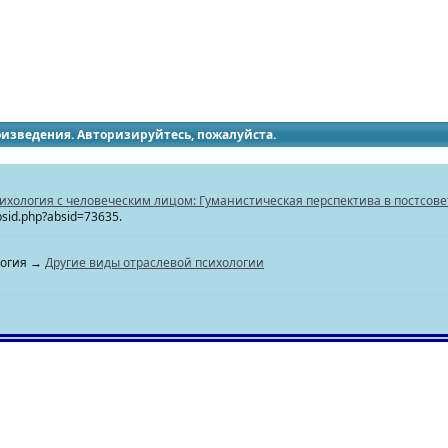
идящих
роизведения. Авторизируйтесь, пожалуйста.
ихология с человеческим лицом: Гуманистическая перспектива в постсове
absid.php?absid=73635.
логия →
Другие виды отраслевой психологии