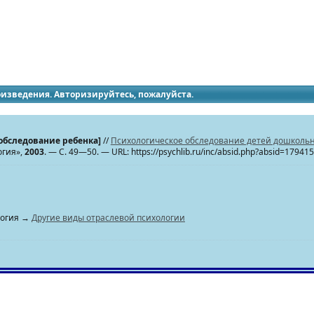
идящих
роизведения. Авторизируйтесь, пожалуйста.
обследование ребенка]
//
Психологическое обследование детей дошколь
огия»,
2003
. — С. 49—50. — URL: https://psychlib.ru/inc/absid.php?absid=179415
логия →
Другие виды отраслевой психологии