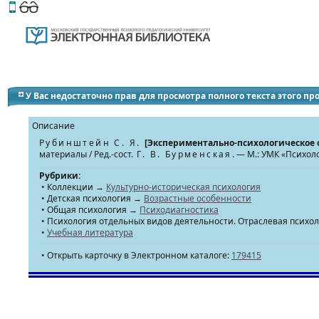
Этот сайт поддерживает
версию для незрячих и слабов
У Вас недостаточно прав для просмотра полного текста этого п
Описание
Рубинштейн С. Я.
[Экспериментально-психологическое 
материалы / Ред.-сост.
Г. В. Бурменская
. — М.: УМК «Психол
Рубрики:
• Коллекции →
Культурно-историческая психология
• Детская психология →
Возрастные особенности
• Общая психология →
Психодиагностика
• Психология отдельных видов деятельности. Отраслевая психо
•
Учебная литература
• Открыть карточку в Электронном каталоге:
179415