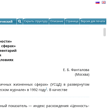
Скрыть структуру
Описание
Страница
Версия для печати
тический
ности»
 сферах»
ментарий
и
словиях
Е. Б. Фанталова
(Москва)
личных жизненных сферах» (УСЦД) в развернутом
1
ском журнале» в 1992 году
. В качестве
ьный показатель — индекс расхождения «Ценность–