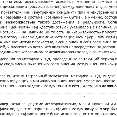
ти понятиям, охватывающим основные жизненно важные с
 диссоциации (рассогласования) между «ценным» и «доступн
показатели, как «внутренний конфликт» (ВК) и «внутренний в
ие «разрыва» в системе «сознание — бытие», а именно, сост
й и
возможностью
такого достижения в реальности. Согл
ние «ценности» над «доступностью» указывало на наличие В
нностью» — на наличие ВВ, то есть на «избыточность» присутс
са к этому. В целом динамика мотивационной сферы личности 
 А именно: между плоскостью, вмещающей в себя осознание в
ей, и плоскостью всего, что является непосредственно доступ
дящихся в «обозримом психологическом поле», в зоне «легкой 
дования по методике УСЦД, проведенные за текущий период 
ву сводились к выяснению соотношения между «Ценностью» (Ц
азано, что интегральный показатель методики УСЦД, индекс
нкционирующих в мотивационно-личностной сфере ценностно-с
на степень расхождения между тем, что
есть
, и тем, что
должно
79
могу
. Позднее, другими исследователями, А. Я. Анцуповым и 
фликтов, где этот вариант конфликта между
хочу
и
могу
был
ных видов конфликта также было использовано это же «клише» 