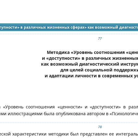
идящих
ступности» в различных жизненных сферах» как возможный диагнос
и личности в современных условиях
77
Методика «Уровень соотношения «цен
и «доступности» в различных жизненных
как возможный диагностический инстру
для целей социальной поддержк
и адаптации личности в современных у
 «Уровень соотношения «ценности» и «доступности» в раз
ыми иллюстрациями была опубликована автором в «Психологиче
78
ской характеристики методики был представлен ее интеграл