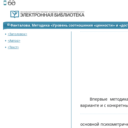
Этот сайт поддерживает
версию для незрячих и слабов
Фанталова. Методика «Уровень соотношения «ценности» и «до
инструментарий для целей социальной поддержки и адаптаци
<Заголовок>
<Автор>
<Текст>
Впервые методика
варианте и с конкретн
основной психометриче