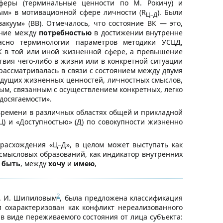
феры (терминальные ценности по М. Рокичу) и
ым» в мотивационной сфере личности (R
). Были
Ц–Д
акуум» (ВВ). Отмечалось, что состояние ВК — это,
ояние между
потребностью
в достижении внутренне
асно терминологии параметров методики УСЦД,
К в той или иной жизненной сфере, а превышение
твия чего-либо в жизни или в конкретной ситуации
рассматривалась в связи с состоянием между двумя
едущих жизненных ценностей, личностных смыслов,
ным, связанным с осуществлением конкретных, легко
досягаемости».
времени в различных областях общей и прикладной
) и «Доступностью» (Д) по совокупности жизненно
 расхождения «Ц–Д», в целом может выступать как
мысловых образований, как индикатор внутренних
 быть
, между
хочу
и
имею
,
2
А. И. Шипиловым
, была предложена классификация
 охарактеризован как конфликт нереализованного
в виде переживаемого состояния от лица субъекта: