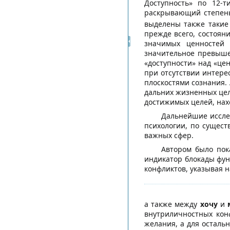
Доступность» по 12-
раскрывающий степень
выделены также такие 
прежде всего, состоян
значимых ценносте
значительное превыше
«доступности» над «це
при отсутствии интере
плоскостями сознания.
дальних жизненных цел
достижимых целей, нахо
Дальнейшие иссле
психологии, по сущест
важных сфер.
Автором было пок
индикатор блокады фу
конфликтов, указывая 
а также между
хочу
и
внутриличностных кон
желания, а для осталь