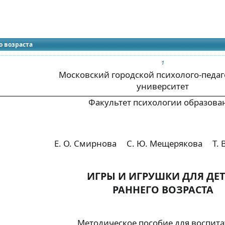
идящих
ены грубые опечатки.
о возраста
1
Московский городской психолого-педа
университет
Факультет психологии образова
Е. О. Смирнова
С. Ю. Мещерякова
Т.
ИГРЫ И ИГРУШКИ ДЛЯ ДЕ
РАННЕГО ВОЗРАСТА
Методическое пособие для воспит