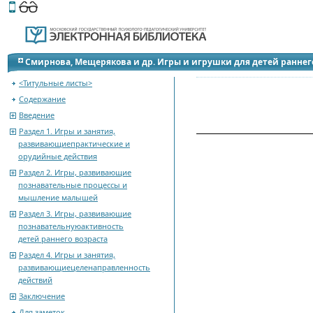
Этот сайт поддерживает
версию для незрячих и слабов
В книге исправл
Смирнова, Мещерякова и др. Игры и игрушки для детей раннег
<Титульные листы>
Содержание
Введение
Раздел 1. Игры и занятия,
развивающиепрактические и
орудийные действия
Раздел 2. Игры, развивающие
познавательные процессы и
мышление малышей
Раздел 3. Игры, развивающие
познавательнуюактивность
детей раннего возраста
Раздел 4. Игры и занятия,
развивающиецеленаправленность
действий
Заключение
Для заметок