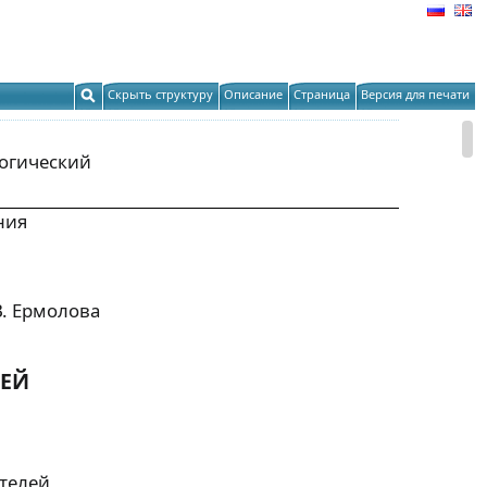
Скрыть структуру
Описание
Страница
Версия для печати
гогический
ния
 В. Ермолова
ТЕЙ
ателей