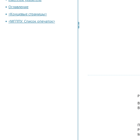
Оглавление
<Концевые страницы>
<МГППУ. Список опечаток>
В
В
П
Р
М