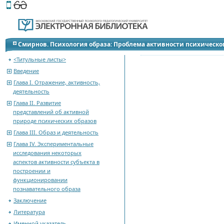
Этот сайт поддерживает
версию для незрячих и слабов
Смирнов. Психология образа: Проблема активности психическо
<Титульные листы>
Введение
Глава I. Отражение, активность,
деятельность
Глава II. Развитие
представлений об активной
природе психических образов
Глава III. Образ и деятельность
Глава IV. Экспериментальные
исследования некоторых
аспектов активности субъекта в
построении и
функционировании
познавательного образа
Заключение
Литература
Именной указатель