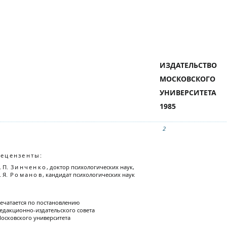
ИЗДАТЕЛЬСТВО
МОСКОВСКОГО
УНИВЕРСИТЕТА
1985
2
Рецензенты
:
. П.
3инченко
, доктор психологических наук,
. Я.
Романов
, кандидат психологических наук
ечатается по постановлению
едакционно-издательского совета
осковского университета