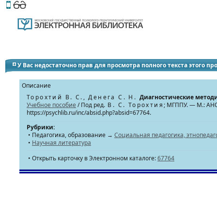
Этот сайт поддерживает
версию для незрячих и слабов
У Вас недостаточно прав для просмотра полного текста этого п
Описание
Торохтий В. С., Денега С. Н.
Диагностические методи
Учебное пособие
/ Под ред.
В. С. Торохтия
; МГППУ. — М.: А
https://psychlib.ru/inc/absid.php?absid=67764.
Рубрики:
• Педагогика, образование →
Социальная педагогика, этнопедаг
•
Научная литература
• Открыть карточку в Электронном каталоге:
67764