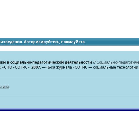
идящих
роизведения. Авторизируйтесь, пожалуйста.
ки в социально-педагогической деятельности
//
Социально-педагогиче
НО «СПО «СОТИС»,
2007
. — (Б-ка журнала «СОТИС — социальные технологии,
огика