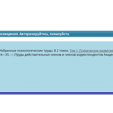
идящих
роизведения. Авторизируйтесь, пожалуйста.
 Избранные психологические труды. В 2 томах.
Том 1. Психическое развити
 24—35. — (Труды действительных членов и членов-корреспондентов Акаде