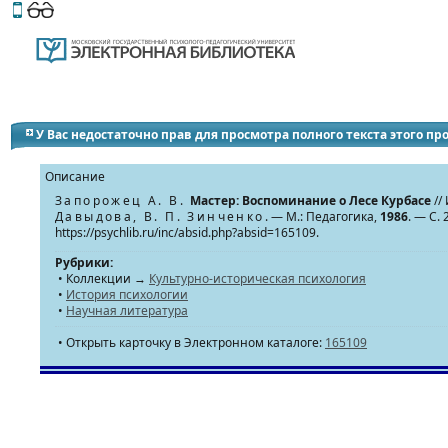
Этот сайт поддерживает
версию для незрячих и слабов
У Вас недостаточно прав для просмотра полного текста этого п
Описание
Запорожец А. В.
Мастер: Воспоминание о Лесе Курбасе
//
Давыдова, В. П. Зинченко
. — М.: Педагогика,
1986
. — С.
https://psychlib.ru/inc/absid.php?absid=165109.
Рубрики:
• Коллекции →
Культурно-историческая психология
•
История психологии
•
Научная литература
• Открыть карточку в Электронном каталоге:
165109