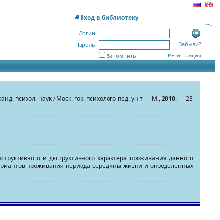
Вход в библиотеку
Логин:
Забыли?
Пароль:
Регистрация
Запомнить
канд. психол. наук / Моск. гор. психолого-пед. ун-т — М.,
2010
. — 23
труктивного и деструктивного характера проживания данного
вариантов проживания периода середины жизни и определенных