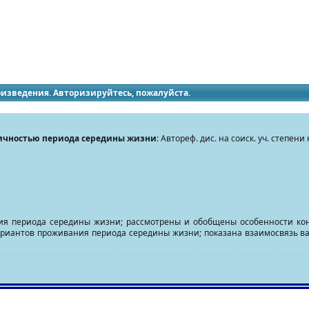
идящих
роизведения. Авторизируйтесь, пожалуйста.
ичностью периода середины жизни
: Автореф. дис. на соиск. уч. степени 
я периода середины жизни; рассмотрены и обобщены особенности конс
вариантов проживания периода середины жизни; показана взаимосвязь 