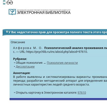
Этот сайт поддерживает
версию для незрячих и слабов
У Вас недостаточно прав для просмотра полного текста этого п
Описание
Алферова М. О.
Психологический анализ проживания л
с. — URL: https://psychlib.ru/inc/absid.php?absid=97610.
Рубрики:
• Общая психология →
Психология личности
•
Диссертации
Аннотация:
В работе выявлены и систематизированы варианты проживани
периода; разработан методический аппарат для определения 
личностных характеристик людей среднего возраста.
• Открыть карточку в Электронном каталоге:
97610