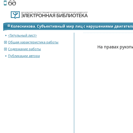
Этот сайт поддерживает
версию для незрячих и слабов
Колесникова. Субъективный мир лиц с нарушениями двигател
<Титульный лист>
Общая характеристика работы
На правах рукоп
Содержание работы
Публикации автора