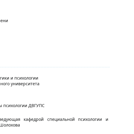
пени
гики и психологии
нного университета
ры психологии ДВГУПС
заведующая кафедрой специальной психологии и
 Шолохова