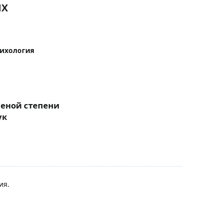
ЫХ
сихология
ченой степени
ук
ия.