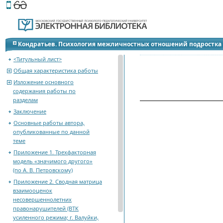
Этот сайт поддерживает
версию для незрячих и слабов
Кондратьев. Психология межличностных отношений подростка
<Титульный лист>
Общая характеристика работы
Изложение основного
содержания работы по
разделам
Заключение
Основные работы автора,
опубликованные по данной
теме
Приложение 1. Трехфакторная
модель «значимого другого»
(по А. В. Петровскому)
Приложение 2. Сводная матрица
взаимооценок
несовершеннолетних
правонарушителей (ВТК
усиленного режима; г. Валуйки,