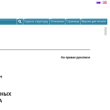
Скрыть структуру
Описание
Страница
Версия для печати
На правах рукописи
ч
ТНЫХ
А