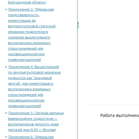
Белгородская область)
Приложение 3. “Идеальная
представленность„
нижестоящих во
внутригрупповой статусной
иерархии подростков в
сознании вышестоящего
воспитанника режимных
спецучреждений для
несовершеннолетних
правонарушителей
Приложение 4. Вышестоящий
по внутригрупповой иерархии
подросток как “значимый
другой„ для нижестоящего
воспитанника режимных
спецучреждений для
несовершеннолетних
правонарушителей
Приложение 5. Сводная матрица
Работа выполнена
взаимооценок подростков —
воспитанников детского дома
(детский дом N 50, г. Москва)
Приложение 6. “Идеальная