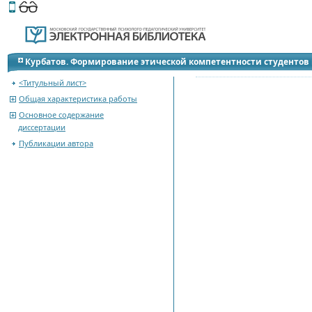
Этот сайт поддерживает
версию для незрячих и слабов
Курбатов. Формирование этической компетентности студентов 
детьми: Автореферат диссертации
<Титульный лист>
Общая характеристика работы
Основное содержание
диссертации
Публикации автора