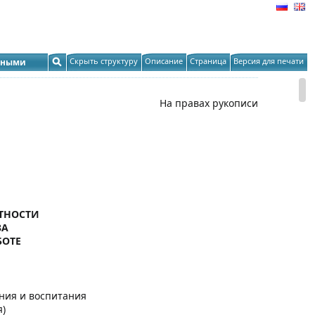
Скрыть структуру
Описание
Страница
Версия для печати
орными
На правах рукописи
ТНОСТИ
ЗА
БОТЕ
ения и воспитания
)