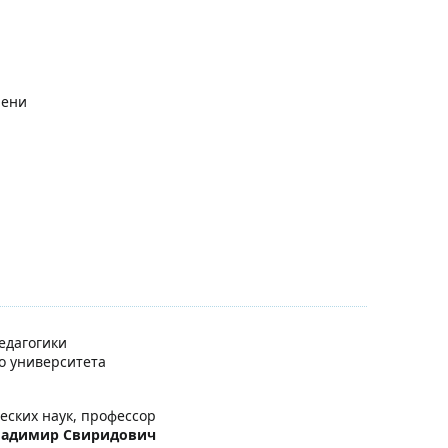
пени
едагогики
го университета
еских наук, профессор
ладимир Свиридович