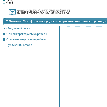
Этот сайт поддерживает
версию для незрячих и слабов
Липская. Метафора как средство изучения школьных страхов д
<Титульный лист>
Общая характеристика работы
Основное содержание работы
Публикации автора