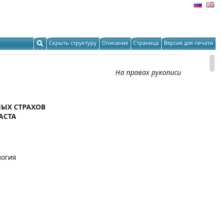
Скрыть структуру
Описание
Страница
Версия для печати
На правах рукописи
НЫХ СТРАХОВ
АСТА
логия