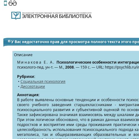
Этот сайт поддерживает
версию для незрячих и слабов
У Вас недостаточно прав для просмотра полного текста этого п
Описание
Минакова Е. А.
Психологические особенности интеграци
психолого-пед. ун-т. — М.,
2008
. — 159 с. — URL: https://psychlib.ru
Рубрики:
•
Социальная психология
•
Диссертации
Аннотация:
В работе выявлены основные тенденции и особенности психосо
своего учебного заведения старшеклассниками - мигранта
психосоциального развития и субъективной оценкой по осно
Также зафиксирована значимая взаимосвязь между шкалами д
При этом логически обосновано, что в рамках данных взаимос
подростков и восприятие ими среды проживания практически н
целесообразность использования психосоциального подхода к
мегаполиса, так и общеразвивающих образовательных и во