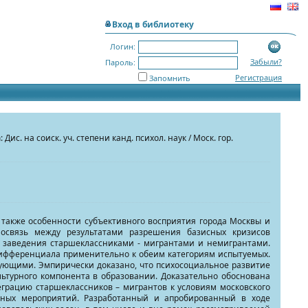
Вход в библиотеку
Логин:
Забыли?
Пароль:
Регистрация
Запомнить
а
: Дис. на соиск. уч. степени канд. психол. наук / Моск. гор.
 также особенности субъективного восприятия города Москвы и
мосвязь между результатами разрешения базисных кризисов
 заведения старшеклассниками - мигрантами и немигрантами.
ифференциала применительно к обеим категориям испытуемых.
дующими. Эмпирически доказано, что психосоциальное развитие
льтурного компонента в образовании. Доказательно обоснована
грацию старшеклассников – мигрантов к условиям московского
нных мероприятий. Разработанный и апробированный в ходе