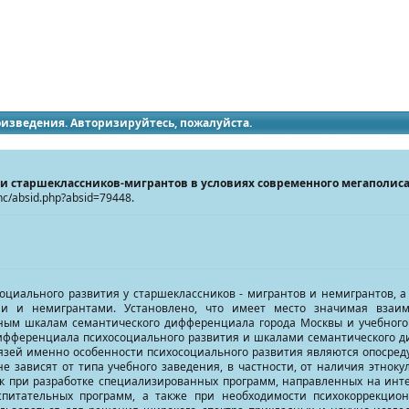
идящих
роизведения. Авторизируйтесь, пожалуйста.
и старшеклассников-мигрантов в условиях современного мегаполис
/inc/absid.php?absid=79448.
циального развития у старшеклассников - мигрантов и немигрантов, а
ми и немигрантами. Установлено, что имеет место значимая взаи
вным шкалам семантического дифференциала города Москвы и учебного
ифференциала психосоциального развития и шкалами семантического д
вязей именно особенности психосоциального развития являются опосре
е зависят от типа учебного заведения, в частности, от наличия этноку
ак при разработке специализированных программ, направленных на инте
спитательных программ, а также при необходимости психокоррекцио