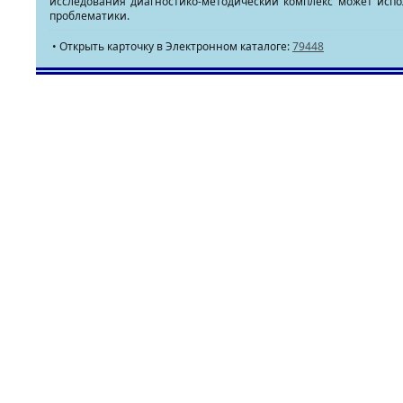
исследования диагностико-методический комплекс может испо
проблематики.
• Открыть карточку в Электронном каталоге:
79448