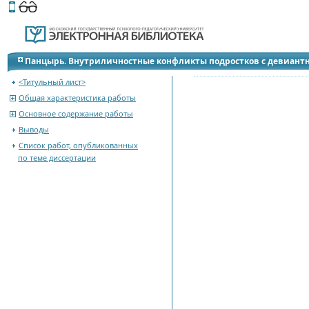
Этот сайт поддерживает
версию для незрячих и слабов
Панцырь. Внутриличностные конфликты подростков с девиант
<Титульный лист>
Общая характеристика работы
Основное содержание работы
Выводы
Список работ, опубликованных
по теме диссертации