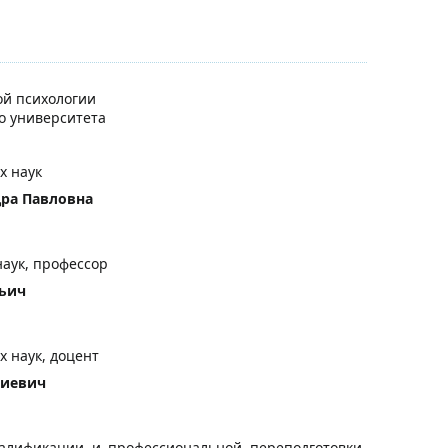
й психологии
го университета
х наук
ра Павловна
наук, профессор
льич
х наук, доцент
гиевич
алификации и профессиональной переподготовки