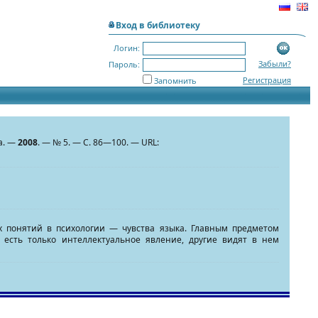
Вход в библиотеку
Логин:
Забыли?
Пароль:
Регистрация
Запомнить
а. —
2008
. — № 5. — С. 86—100. — URL:
х понятий в психологии — чувства языка. Главным предметом
 есть только интеллектуальное явление, другие видят в нем