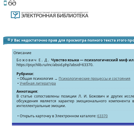
Этот сайт поддерживает
версию для незрячих и слабов
У Вас недостаточно прав для просмотра полного текста этого п
Описание
Божович Е. Д.
Чувство языка — психологический миф ил
https://psychlib.ru/inc/absid.php?absid=63370.
Рубрики:
• Общая психология →
Психологические процессы и состояния
•
Учебная литература
Аннотация:
В статье сопоставлены позиции Л. И. Божович и других иссл
обсуждения является характер эмоционального компонента в
интеллектуальные эмоции.
• Открыть карточку в Электронном каталоге:
63370