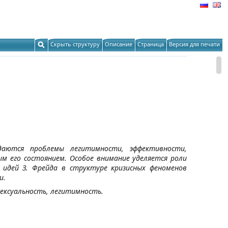
Скрыть структуру
Описание
Страница
Версия для печати
даются проблемы легитимности, эффективности,
ым его состоянием. Особое внимание уделяется роли
 идей З. Фрейда в структуре кризисных феноменов
и.
сексуальность, легитимность.