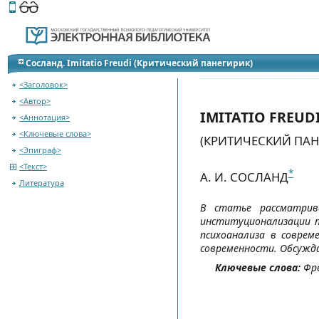
Этот сайт поддерживает
версию для незрячих и слабов
Сосланд. Imitatio Freudi (Критический панегирик)
<Заголовок>
<Автор>
IMITATIO FREUD
<Аннотация>
<Ключевые слова>
(КРИТИЧЕСКИЙ ПАН
<Эпиграф>
<Текст>
*
А. И. СОСЛАНД
Литература
В статье рассматрив
институционализации пс
психоанализа в соврем
современности. Обсужда
Ключевые слова:
Фре