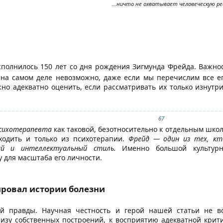
...ничто не охватывает человеческую ре
исполнилось 150 лет со дня рождения Зигмунда Фрейда. Важно
 на самом деле невозможно, даже если мы перечислим все е
но адекватно оценить, если рассматривать их только изнутр
67
психотерапевта
как таковой, безотносительно к отдельным шко
сходить и только из психотерапии.
Фрейд — один из тех, кт
ый и интеллектуальный стиль.
Именно большой культурны
 для масштаба его личности.
ровал истории болезни
й правды. Научная честность и герой нашей статьи не вс
изу собственных построений, к восприятию адекватной крит