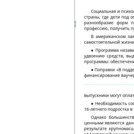
Социальная и психо
страны, где дети под 
разнообразие форм п
профессию, получить п
В американском за
самостоятельной жизни
● Программа незави
удвоению средств, выд
программы: обеспечени
● Поправки «В подд
финансирование ваучеро
выпускники могут оплат
● Необходимость со
16-летнего подростка в 
Однако большинств
ценными являются данн
результате крупномас