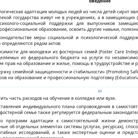
Введение
логическая адаптация молодых людей из числа детей-сирот явл
опекой государства живут не в учреждениях, а в замещающих 
сихолого-социальной поддержки для выпускников замещ
рофессиональное образование, освоить другие навыки, полезн
конодательстве меры социальной и психологической поддер
 определяются рядом актов:
симости для молодежи из фостерных семей (Foster Care Indepe
еляемых из федерального бюджета на услуги по независимому
е прав на образование и жилье, помощь в трудоустройстве и 
ержку семейной защищенности и стабильности» (Promoting Safe
в на образование и профессиональную подготовку (Educational
93
ить часть расходов на обучение в колледже или вузе.
ставления индивидуального плана сопровождения в самостоятел
фостерной семье также регулируется федеральным законодательст
о программ адаптации к самостоятельной жизни демонстр
ые об отдельных элементах системы (услугах, ресурсах), спо
штабных исследований, а также экспертные оценки и предст