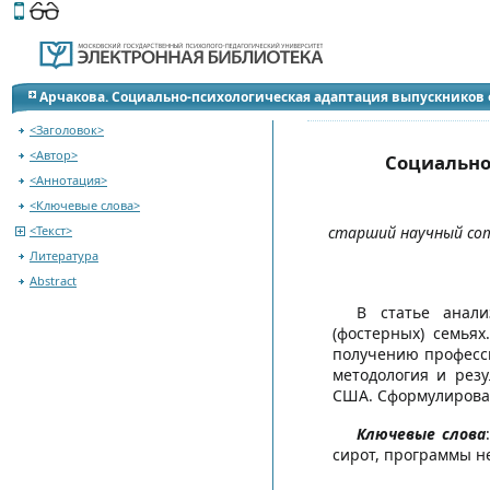
Этот сайт поддерживает
версию для незрячих и слабов
К оглавлению журнала
Арчакова. Социально-психологическая адаптация выпускников 
<Заголовок>
<Автор>
Социально
<Аннотация>
<Ключевые слова>
<Текст>
старший научный сот
Литература
Abstract
В статье анал
(фостерных) семьях
получению професси
методология и рез
США. Сформулирован
Ключевые слова
сирот, программы н