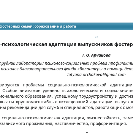
идящих
фостерных семей: образование и работа
92
-психологическая адаптация выпускников фостерн
Т. О. Арчакова
рудник лаборатории психолого-социальных проблем профилакти
психолог благотворительного фонда «Волонтеры в помощь детя
Tatyana.archakova@gmail.com
изируются проблемы социально-психологической адапта
. Особое внимание уделено психологическим и социально-п
онального образования, успешному трудоустройству и дост
ультаты крупномасштабных исследований адаптации выпускн
ы рекомендации для служб и специалистов, работающих с мол
: социально-психологическая адаптация, жизнестойкость, за
езависимого проживания, наставничество, профориентация.