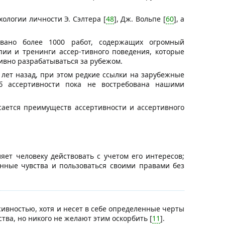
ологии личности Э. Сэлтера [
48
], Дж. Вольпе [
60
], а
овано более 1000 работ, содержащих огромный
ии и тренинги ассер-тивного поведения, которые
ивно разрабатываться за рубежом.
лет назад, при этом редкие ссылки на зарубежные
б ассертивности пока не востребована нашими
сается преимуществ ассертивности и ассертивного
яет человеку действовать с учетом его интересов;
инные чувства и пользоваться своими правами без
ивностью, хотя и несет в себе определенные черты
тва, но никого не желают этим оскорбить [
11
].