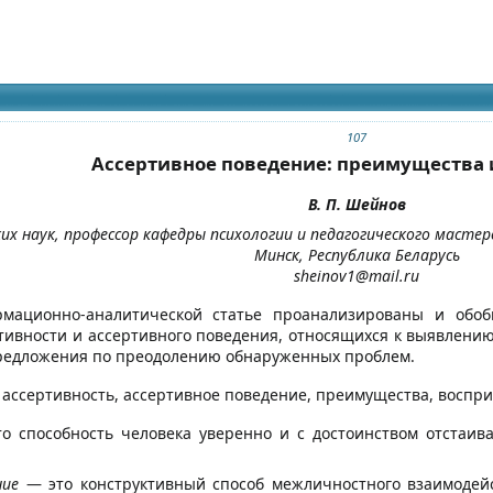
идящих
107
Ассертивное поведение: преимущества 
В. П. Шейнов
их наук, профессор кафедры психологии и педагогического масте
Минск, Республика Беларусь
sheinov1@mail.ru
мационно-аналитической статье проанализированы и обоб
тивности и ассертивного поведения, относящихся к выявлени
редложения по преодолению обнаруженных проблем.
: ассертивность, ассертивное поведение, преимущества, воспр
 способность человека уверенно и с достоинством отстаива
ние
— это конструктивный способ межличностного взаимоде