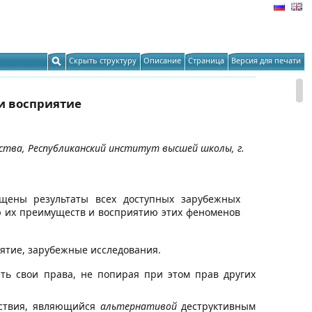
Скрыть структуру
Описание
Страница
Версия для печати
и восприятие
рства, Республиканский институт высшей школы, г.
щены результаты всех доступных зарубежных
ю их преимуществ и восприятию этих феноменов
иятие, зарубежные исследования.
ть свои права, не попирая при этом прав других
йствия, являющийся
альтернативой
деструктивным