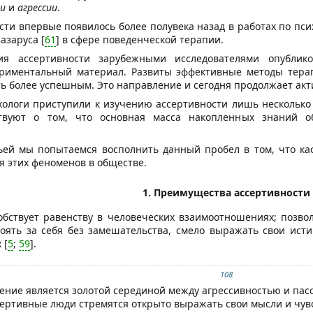
и
и
агрессии
.
ти впервые появилось более полувека назад в работах по псих
азаруса [
61
] в сфере поведенческой терапии.
ия ассертивности зарубежными исследователями опублик
ериментальный материал. Развиты эффективные методы терап
ть более успешным. Это направление и сегодня продолжает акт
ологи приступили к изучению ассертивности лишь несколько 
ствуют о том, что основная масса накопленных знаний о
ьей мы попытаемся восполнить данный пробел в том, что ка
я этих феноменов в обществе.
1. Преимущества ассертивности
обствует равенству в человеческих взаимоотношениях; позвол
оять за себя без замешательства, смело выражать свои ист
 [
5
;
59
].
108
ение является золотой серединой между агрессивностью и пасс
ссертивные люди стремятся открыто выражать свои мысли и чувс