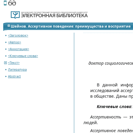
Этот сайт поддерживает
версию для незрячих и слабов
К оглавлению журнала
Шейнов. Ассертивное поведение: преимущества и восприятие
<Заголовок>
<Автор>
<Аннотация>
<Ключевые слова>
<Текст>
доктор социологическ
Литература
Abstract
В данной инфор
исследований ассер
в обществе. Даны п
Ключевые слова
Ассертивность
— это
людей.
Ассертивное поведе