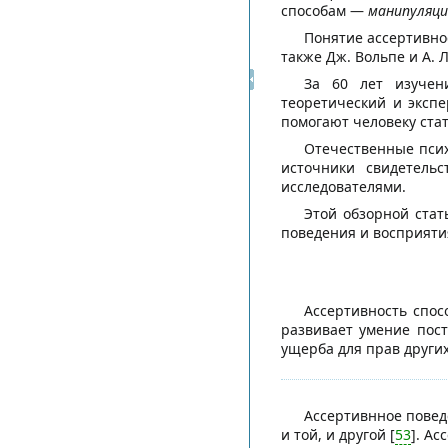
способам —
манипуляци
Понятие ассертивнос
также Дж. Вольпе и А. Л
За 60 лет изучен
теоретический и эксп
помогают человеку ста
Отечественные псих
источники свидетель
исследователями.
Этой обзорной стат
поведения и восприяти
Ассертивность спос
развивает умение пост
ущерба для прав других
Ассертивнное повед
и той, и другой [
53
]. А