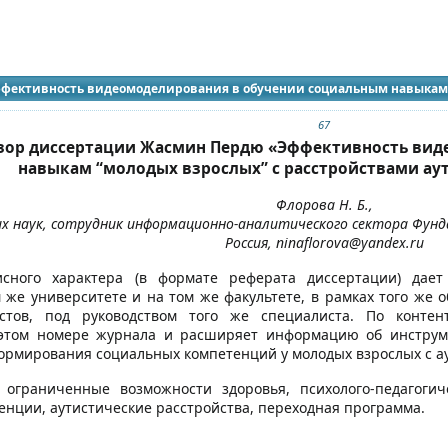
идящих
ффективность видеомоделирования в обучении социальным навыкам
67
зор диссертации Жасмин Пердю «Эффективность вид
навыкам “молодых взрослых” с расстройствами аут
Флорова Н. Б.,
их наук, сотрудник информационно-аналитического сектора Фун
Россия, ninaflorova@yandex.ru
исного характера (в формате реферата диссертации) дает
же университете и на том же факультете, в рамках того же обр
стов, под руководством того же специалиста. По контен
этом номере журнала и расширяет информацию об инструмен
ормирования социальных компетенций у молодых взрослых с а
: ограниченные возможности здоровья, психолого-педагогич
нции, аутистические расстройства, переходная программа.