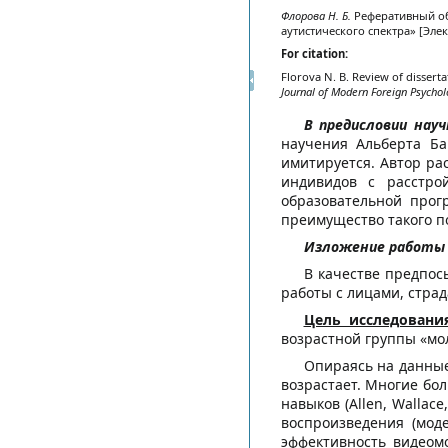
Флорова Н. Б.
Реферативный об
аутистического спектра» [Элек
For citation:
Florova N. B. Review of dissert
Journal of Modern Foreign Psychol
В предисловии нау
научения Альберта Ба
имитируется. Автор р
индивидов с расстрой
образовательной прог
преимущество такого п
Изложение работы 
В качестве предпос
работы с лицами, стра
Цель исследовани
возрастной группы «мо
Опираясь на данные
возрастает. Многие бо
навыков (Allen, Wallac
воспроизведения (мод
эффективность видео