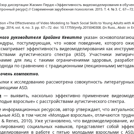
зор диссертации Жасмин Пердю «Эффективность видеомоделирования в обучен
тронный ресурс] // Современная зарубежная психология. 2015. Т. 4. № 3. С. 67—72. 
ation «The Effectiveness of Video Modeling to Teach Social Skills to Young Adults with
ogy
, 2014, vol. 4, no. 3. pp. 67—72. doi: 10.17759/jmfp.2015040308. (In Russ., Abstr. in En
чного руководителя Брайана Кевитта
указан основополагаю
ндуры, постулирующая, что новое поведение, которого ожи
ассматривает эффективность видеомоделирования как инструм
ствами аутистического спектра (ASD). Участники эмпири
рамме для лиц с такими ограничениями здоровья, разработ
одхода по сравнению с традиционными (лекционными) методами
очень компактно.
ылки к исследованию рассмотрена совокупность литературных
дающими ASD.
я
— выявить, насколько эффективно применение видеомод
лодые взрослые» с расстройствами аутистического спектра.
 информационных ресурсов, автор утверждает, что актуально
льные ASD, в том числе «Молодые взрослые», отличаются трудн
e, & Renes, 2010). Уже установлено, что видеомоделирование,
елирования) социальных навыков, представляет собой эффе
моделирования в работе с пятью молодыми взрослыми с AS