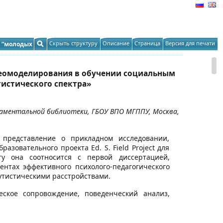
Скрыть структуру
Описание
Страница
Версия для печати
 “молодых
еомоделирования в обучении социальным
истического спектра»
даментальной библиотеки, ГБОУ ВПО МГППУ, Москва,
 представление о прикладном исследовании,
азовательного проекта Ed. S. Field Project для
ту она соотносится с первой диссертацией,
тах эффективного психолого-педагогического
утистическими расстройствами.
еское сопровождение, поведенческий анализ,