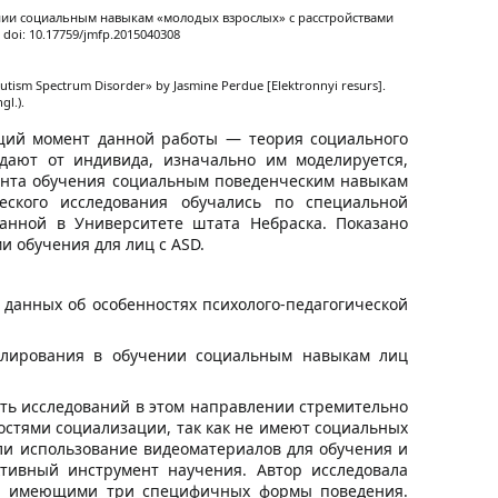
ии социальным навыкам «молодых взрослых» с расстройствами
doi: 10.17759/jmfp.2015040308
 Autism Spectrum Disorder» by Jasmine Perdue [Elektronnyi resurs].
gl.).
щий момент данной работы — теория социального
дают от индивида, изначально им моделируется,
ента обучения социальным поведенческим навыкам
ческого исследования обучались по специальной
анной в Университете штата Небраска. Показано
 обучения для лиц с ASD.
 данных об особенностях психолого-педагогической
елирования в обучении социальным навыкам лиц
сть исследований в этом направлении стремительно
остями социализации, так как не имеют социальных
 или использование видеоматериалов для обучения и
ктивный инструмент научения. Автор исследовала
D, имеющими три специфичных формы поведения.