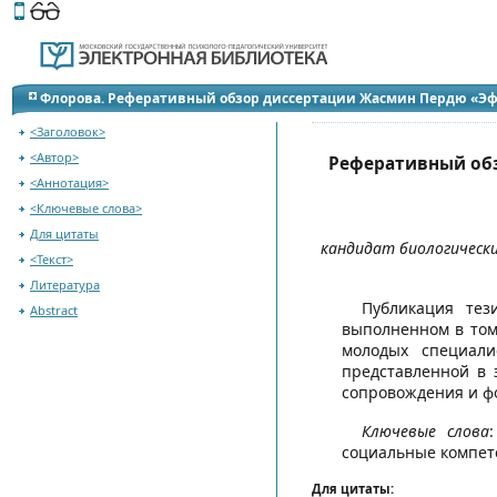
Этот сайт поддерживает
версию для незрячих и слабов
К оглавлению журнала
Флорова. Реферативный обзор диссертации Жасмин Пердю «Э
взрослых” с расстройствами аутистического спектра»
<Заголовок>
<Автор>
Реферативный об
<Аннотация>
<Ключевые слова>
Для цитаты
кандидат биологическ
<Текст>
Литература
Публикация тез
Abstract
выполненном в том 
молодых специали
представленной в 
сопровождения и ф
Ключевые слова
социальные компете
Для цитаты: