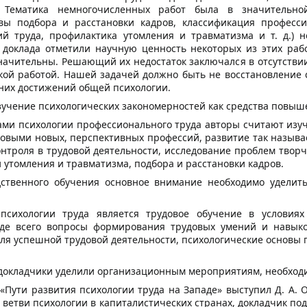
 Тематика немногочисленных работ была в значительно
овы подбора и расстановки кадров, классификация професси
ий труда, профилактика утомления и травматизма и т. д.) 
 доклада отметили научную ценность некоторых из этих раб
ачительны. Решающий их недостаток заключался в отсутствии
кой работой. Нашей задачей должно быть не восстановление 
дних достижений общей психологии.
зучение психологических закономерностей как средства повыш
и психологии профессионального труда авторы считают изуч
совыми новых, перспективных профессий, развитие так назыв
нтроля в трудовой деятельности, исследование проблем творч
 утомления и травматизма, подбора и расстановки кадров.
дственного обучения основное внимание необходимо уделит
психологии труда является трудовое обучение в условия
де всего вопросы формирования трудовых умений и навыков
для успешной трудовой деятельности, психологические основ
окладчики уделили организационным мероприятиям, необходи
 «Пути развития психологии труда на Западе» выступил Д. А.
 ветви психологии в капиталистических странах, докладчик п