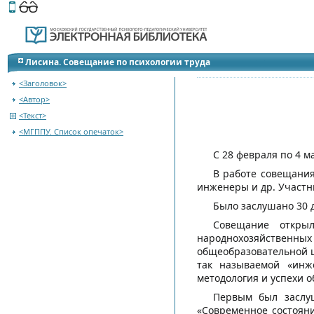
Этот сайт поддерживает
версию для незрячих и слабов
Лисина. Совещание по психологии труда
<Заголовок>
<Автор>
<Текст>
<МГППУ. Список опечаток>
С 28 февраля по 4 м
В работе совещания
инженеры и др. Участн
Было заслушано 30 д
Совещание откры
народнохозяйственн
общеобразовательной ш
так называемой «инже
методология и успехи 
Первым был заслуш
«Современное состояни