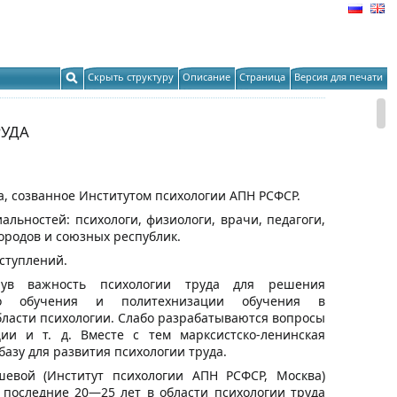
Скрыть структуру
Описание
Страница
Версия для печати
РУДА
да, созванное Институтом психологии АПН РСФСР.
льностей: психологи, физиологи, врачи, педагоги,
ородов и союзных республик.
ступлений.
нув важность психологии труда для решения
ого обучения и политехнизации обучения в
области психологии. Слабо разрабатываются вопросы
ии и т. д. Вместе с тем марксистско-ленинская
азу для развития психологии труда.
евой (Институт психологии АПН РСФСР, Москва)
а последние 20—25 лет в области психологии труда