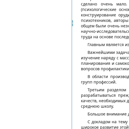
сделано очень мало.
(психологические осн
конструирование оруд
психотехников, авторы
общем были очень незн
научно-исследовательс
труда на основе после
Главным является и
Важнейшими задачам
изучение наряду с мас
планирования и самоко
вопросов профилактики
В области произво
групп профессий.
Третьим разделом 
разрабатываться преж
качеств, необходимых 
среднюю школу.
Большое внимание д
С докладом на тему
широкое развитие этой