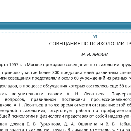
идящих
165
СОВЕЩАНИЕ ПО ПСИХОЛОГИИ Т
М. И. ЛИСИНА
арта 1957 г. в Москве проходило совещание по психологии пру
 приняло участие более 300 представителей различных специа
ики совещания представляли около 60 учреждений из разных г
окладов, в процессе обсуждения которых состоялось еще 58 вы
лось вступительным словом А. Н. Леонтьева. Подчерк
ых вопросов, правильной постановки профессиональн
коле, А. Н. Леонтьев в то же время отметил отставание этой 
нерной психологии», отсутствует работа по профориентац
общей психологии и физиологии представляют собой надежную б
ан доклад Е. В. Гурьянова, Д. А. Ошанина и В. В. Чебыш
е и задачи психологии труда». В докладе отмечалось, что з