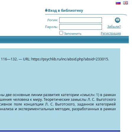
Вход в библиотеку
Логин:
Забыли?
Пароль:
Регистрация
Запомнить
 116—132. — URL: https://psychlib.ru/inc/absid.php?absid=233015.
ы две основные линии развития категории «смысл»: 1) в рамках
шения человека к миру. Теоретические замыслы Л. С. Выготского
сивное поле концепции Л. С. Выготского, заданное категорией
анализа и экспериментальных методик, разработанных в рамках