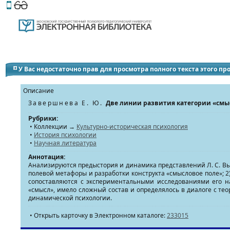
Этот сайт поддерживает
версию для незрячих и слабов
У Вас недостаточно прав для просмотра полного текста этого п
Описание
Завершнева Е. Ю.
Две линии развития категории «смысл
Рубрики:
• Коллекции →
Культурно-историческая психология
•
История психологии
•
Научная литература
Аннотация:
Анализируются предыстория и динамика представлений Л. С. Вы
полевой метафоры и разработки конструкта «смысловое поле»; 2
сопоставляются с экспериментальными исследованиями его нау
«смысл», имело сложный состав и определялось в диалоге с т
динамической психологии.
• Открыть карточку в Электронном каталоге:
233015