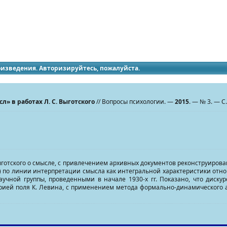
идящих
роизведения. Авторизируйтесь, пожалуйста.
» в работах Л. С. Выготского
// Вопросы психологии. —
2015
. — № 3. — С.
готского о смысле, с привлечением архивных документов реконструирован
) по линии интерпретации смысла как интегральной характеристики отно
чной группы, проведенными в начале 1930-х гг. Показано, что дискур
еорией поля К. Левина, с применением метода формально-динамического 