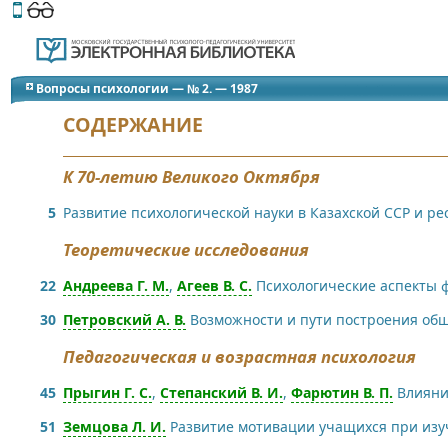
Этот сайт поддерживает
версию для незрячих и слабов
Вопросы психологии — № 2. — 1987
СОДЕРЖАНИЕ
К 70-летию Великого Октября
5
Развитие психологической науки в Казахской ССР и р
Теоретические исследования
22
Андреева Г. М.
,
Агеев В. С.
Психологические аспекты 
30
Петровский А. В.
Возможности и пути построения об
Педагогическая и возрастная психология
45
Прыгин Г. С.
,
Степанский В. И.
,
Фарютин В. П.
Влияни
51
Земцова Л. И.
Развитие мотивации учащихся при изу