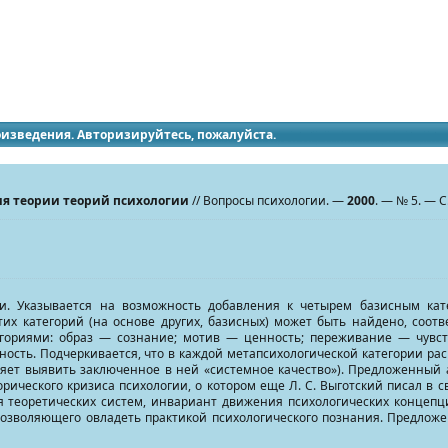
идящих
роизведения. Авторизируйтесь, пожалуйста.
я теории теорий психологии
// Вопросы психологии. —
2000
. — № 5. — С
гии. Указывается на возможность добавления к четырем базисным ка
их категорий (на основе других, базисных) может быть найдено, соответ
гориями: образ — сознание; мотив — ценность; переживание — чувст
ость. Подчеркивается, что в каждой метапсихологической категории рас
яет выявить заключенное в ней «системное качество»). Предложенный а
ческого кризиса психологии, о котором еще Л. С. Выготский писал в св
я теоретических систем, инвариант движения психологических концепци
 позволяющего овладеть практикой психологического познания. Предлож