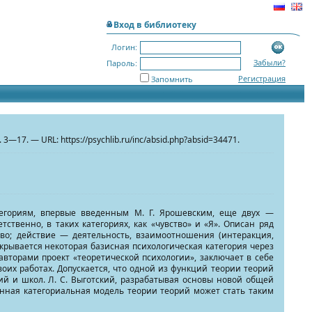
Вход в библиотеку
Логин:
Забыли?
Пароль:
Регистрация
Запомнить
. 3—17. — URL: https://psychlib.ru/inc/absid.php?absid=34471.
тегориям, впервые введенным М. Г. Ярошевским, еще двух —
ственно, в таких категориях, как «чувство» и «Я». Описан ряд
во; действие — деятельность, взаимоотношения (интеракция,
крывается некоторая базисная психологическая категория через
вторами проект «теоретической психологии», заключает в себе
оих работах. Допускается, что одной из функций теории теорий
й и школ. Л. С. Выготский, разрабатывая основы новой общей
енная категориальная модель теории теорий может стать таким