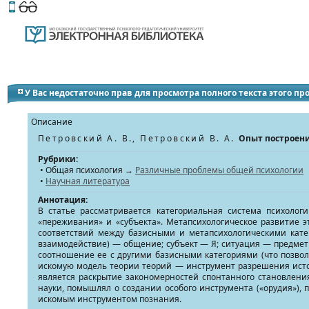
Этот сайт поддерживает
версию для незрячих и слабов
У Вас недостаточно прав для просмотра полного текста этого п
Описание
Петровский А. В., Петровский В. А.
Опыт построени
Рубрики:
• Общая психология →
Различные проблемы общей психологии
•
Научная литература
Аннотация:
В статье рассматривается категориальная система психоло
«переживания» и «субъекта». Метапсихологическое развитие эт
соответствий между базисными и метапсихологическими кате
взаимодействие) — общение; субъект — Я; ситуация — предметн
соотношение ее с другими базисными категориями (что позвол
искомую модель теории теорий — инструмент разрешения истори
является раскрытие закономерностей спонтанного становлени
науки, помышлял о создании особого инструмента («орудия»),
искомым инструментом познания.