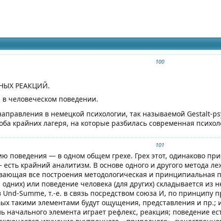
идящих
 сборника
100
ЫХ РЕАКЦИЙ.
 в человеческом поведении.
аправления в немецкой психологии, так называемой Gestalt-psy
оба крайних лагеря, на которые разбилась современная психо
101
ю поведения — в одном общем грехе. Грех этот, одинаково при
 есть крайний аналитизм. В основе одного и другого метода л
ающая все построения методологическая и принципиальная пр
 одних) или поведение человека (для других) складывается из
Und-Summe, т.-е. в связь посредством союза И, по принципу п
ых такими элементами будут ощущения, представления и пр.; из
ль начального элемента играет рефлекс, реакция; поведение е