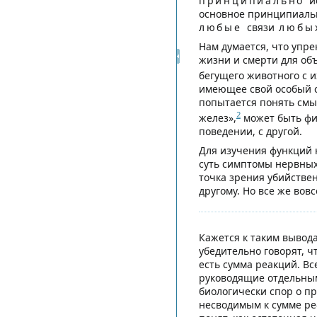
принципиально
и
основное принципиальн
любые
связи
любы
Нам думается, что упре
жизни и смерти для объ
бегущего животного с 
имеющее свой особый см
попытается понять смыс
2
желез»,
может быть физ
поведении, с другой.
Для изучения функций 
суть симптомы нервных 
точка зрения убийствен
другому. Но все же вовс
Кажется к таким вывод
убедительно говорят, 
есть сумма реакций. Вс
руководящие отдельным
биологически спор о пр
несводимым к сумме реф