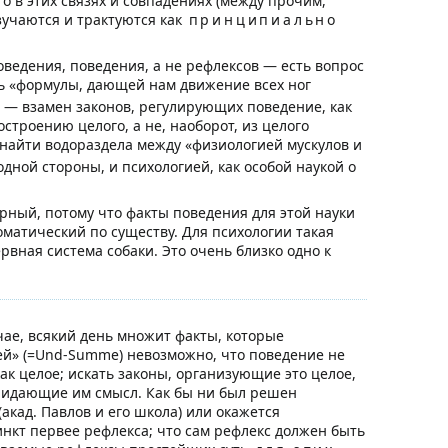
о в этих связях и совпадениях (между прочим,
учаются и трактуются как
принципиально
оведения, поведения, а не рефлексов — есть вопрос
ать «формулы, дающей нам движение всех ног
д. — взамен законов, регулирующих поведение, как
остроению целого, а не, наоборот, из целого
т найти водораздела между «физиологией мускулов и
ной стороны, и психологией, как особой наукой о
ный, потому что факты поведения для этой науки
матический по существу. Для психологии такая
рвная система собаки. Это очень близко одно к
чае, всякий день множит факты, которые
ей» (=Und-Summe) невозможно, что поведение не
ак целое; искать законы, организующие это целое,
придающие им смысл. Как бы ни был решен
акад. Павлов и его школа) или окажется
инкт первее рефлекса; что сам рефлекс должен быть