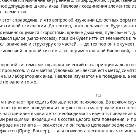
сключается изучение внутреннего, «природного», существенног
ое допущение школы акад. Павлова); соединения элементов из
х
элементов.
к этот справедлив, и что вопрос об изучении целостных форм п
ективной психологии. До тех пор, пока behaviorism будет иск
1
их изменяющимися скоростями, кривые дыхания, пульса»
и т. 
ысл целое (Ganz-Process); пока он будет итти от элементов к п
л, значение и структуру его частей, — до тех пор он не сумее
иологией нервной системы, экспериментальной биологией, с од
нервной системы метод аналитический есть принципиально вер
процессов. И сам метод условных рефлексов есть метод симпто
на. В лабораториях акад. Павлова изучается не поведение, а не
е не одно и то же.
102
ам начинает приходить большинство психологов. Во всяком слу
что построение поведения из рефлексов на манер «длинных цеп
е настойчивее выдвигается необходимость изучать поведение к
и реакциями, входящими в состав целого акта поведения, и 
ироде инстинкта — окажется ли он только цепевым рефлексом (
лексов (Проф. Вагнер), — для психолога несомненно, что инст