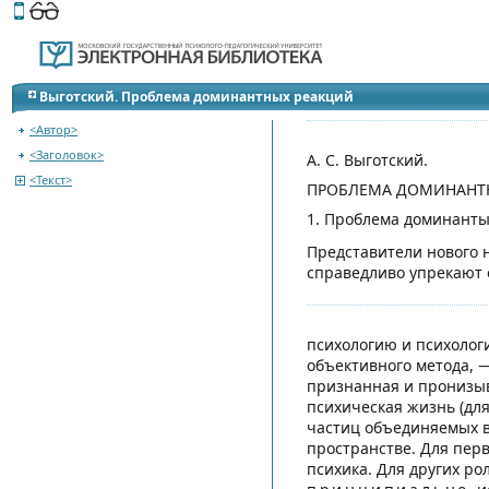
Этот сайт поддерживает
версию для незрячих и слабов
Перейти на оглавление
Выготский. Проблема доминантных реакций
<Автор>
<Заголовок>
А. С. Выготский.
<Текст>
ПРОБЛЕМА ДОМИНАНТН
1. Проблема доминанты
Представители нового н
справедливо упрекают 
психологию и психологи
объективного метода, —
признанная и пронизыв
психическая жизнь (для
частиц объединяемых в 
пространстве. Для перв
психика. Для других ро