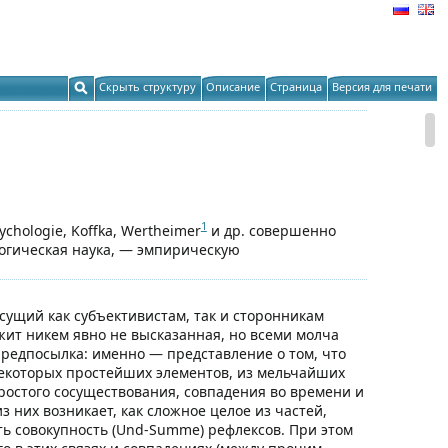
Скрыть структуру
Описание
Страница
Версия для печати
1
chologie, Koffka, Wertheimer
и др. совершенно
логическая наука, — эмпирическую
сущий как субъективистам, так и сторонникам
ежит никем явно не высказанная, но всеми молча
едпосылка: именно — представление о том, что
 некоторых простейших элементов, из мельчайших
ростого сосуществования, совпадения во времени и
 них возникает, как сложное целое из частей,
сть совокупность (Und-Summe) рефлексов. При этом