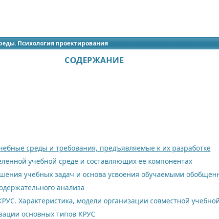
идящих
реды. Психология проектирования
СОДЕРЖАНИЕ
ебные среды и требования, предъявляемые к их разработке
еленной учебной среде и составляющих ее компонентах
ешения учебных задач и основа усвоения обучаемыми обобщен
содержательного анализа
КРУС. Характеристика, модели организации совместной учебно
зации основных типов КРУС