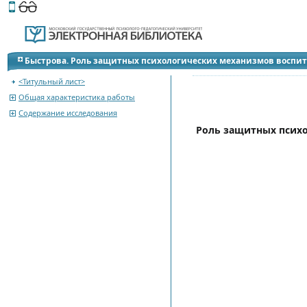
Этот сайт поддерживает
версию для незрячих и слабов
Быстрова. Роль защитных психологических механизмов воспит
Автореферат магистерской диссертации
<Титульный лист>
Общая характеристика работы
Содержание исследования
Роль защитных психо