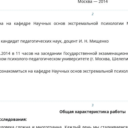
Москва — 2014
2
а на кафедре Научных основ экстремальной психологии Мос
кандидат педагогических наук, доцент И. Н. Мищенко
2.2014 в 11 часов на заседании Государственной экзаменацио
ом психолого-педагогическом университете (г. Москва, Шелепих
ознакомиться на кафедре Научных основ экстремальной психо
3
Общая характеристика работы
сследования:
ловека сложна и многогранна. Каждый день мы сталкиваемся 