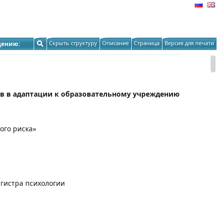
Скрыть структуру
Описание
Страница
Версия для печати
дению:
в в адаптации к образовательному учреждению
ого риска»
гистра психологии