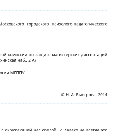
ковского городского психолого-педагогического
нной комиссии по защите магистерских диссертаций
инская наб., 2 А)
логии МГППУ
© Н. А. Быстрова, 2014
с окружающей нас средой. И далеко не всегда это