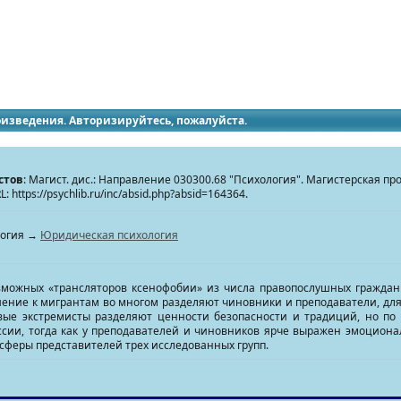
идящих
роизведения. Авторизируйтесь, пожалуйста.
стов
: Магист. дис.: Направление 030300.68 "Психология". Магистерская п
L: https://psychlib.ru/inc/absid.php?absid=164364.
логия →
Юридическая психология
зможных «трансляторов ксенофобии» из числа правопослушных граждан 
ошение к мигрантам во многом разделяют чиновники и преподаватели, дл
ые экстремисты разделяют ценности безопасности и традиций, но по 
сии, тогда как у преподавателей и чиновников ярче выражен эмоциона
сферы представителей трех исследованных групп.