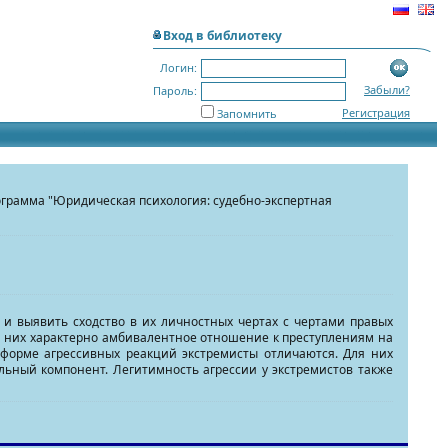
Вход в библиотеку
Логин:
Забыли?
Пароль:
Регистрация
Запомнить
рограмма "Юридическая психология: судебно-экспертная
и выявить сходство в их личностных чертах с чертами правых
я них характерно амбивалентное отношение к преступлениям на
форме агрессивных реакций экстремисты отличаются. Для них
льный компонент. Легитимность агрессии у экстремистов также