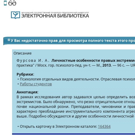
Этот сайт поддерживает
версию для незрячих и слабов
У Вас недостаточно прав для просмотра полного текста этого п
Описание
Фурсова И. А.
Личностные особенности правых экстреми
практика" / Моск. гор. психолого-пед. ун-т. — М.,
2013
. — 96 с. — UR
Рубрики:
• Психология отдельных видов деятельности. Отраслевая психо
•
Работы студентов
Аннотация:
В рамках исследования автор задавался целью определить во
экстремистов. Было обнаружено, что резко отрицательное отн
почве национальной розни. Преподаватели, чиновники и прав
характерно преобладание инструментального компонента агрес
выше. Подробно обсуждаются и другие особенности личностной 
• Открыть карточку в Электронном каталоге:
164364