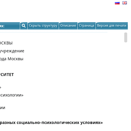
Скрыть структуру
Описание
Страница
Версия для печати
ях:
ОСКВЫ
 учреждение
ода Москвы
СИТЕТ
»
психологии»
ции
 разных социально-психологических условиях»