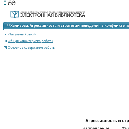
Этот сайт поддерживает
версию для незрячих и слабов
Хализова. Агрессивность и стратегии поведения в конфликте п
Автореферат магистерской диссертации
<Титульный лист>
Общая характериска работы
Основное содержание работы
Агрессивность и ст
Направление
030