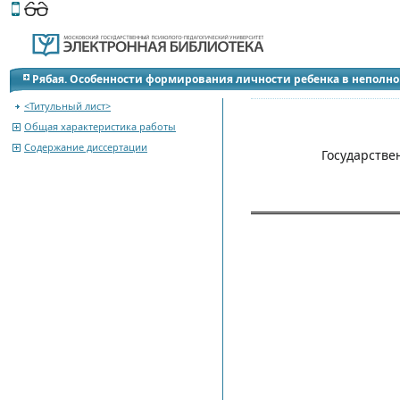
Этот сайт поддерживает
версию для незрячих и слабов
Рябая. Особенности формирования личности ребенка в неполн
магистерской диссертации
<Титульный лист>
Общая характеристика работы
Содержание диссертации
Государстве