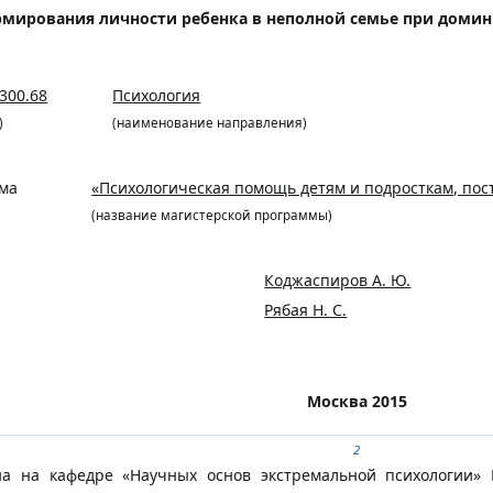
рмирования личности ребенка в неполной семье при доми
300.68
Психология
)
(наименование направления)
мма
«Психологическая помощь детям и подросткам, по
(название магистерской программы)
Коджаспиров А. Ю.
Рябая Н. С.
Москва 2015
2
а на кафедре «Научных основ экстремальной психологии» Мо