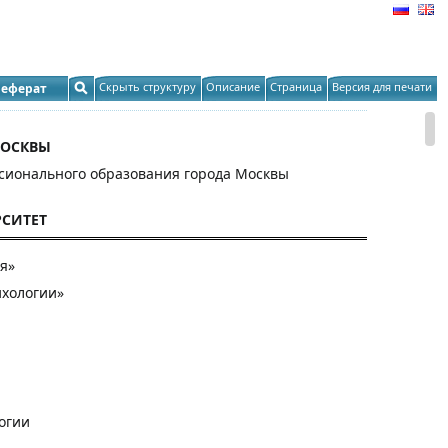
Скрыть структуру
Описание
Страница
Версия для печати
реферат
МОСКВЫ
сионального образования города Москвы
СИТЕТ
я»
ихологии»
огии