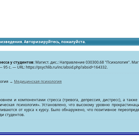
идящих
роизведения. Авторизируйтесь, пожалуйста.
есса у студентов
: Магист. дис.: Направление 030300.68 "Психология". М
 — 95 с. — URL: https://psychlib.ru/inc/absid.php?absid=164332.
логия →
Медицинская психология
внем и компонентами стресса (тревога, депрессия, дистресс), а также
идическая психология». Установлено, что высокому уровню прокрастинац
ливаются от курса к курсу. Было обнаружено, что позитивное переопре
ди студентов.