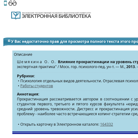
Этот сайт поддерживает
версию для незрячих и слабов
У Вас недостаточно прав для просмотра полного текста этого п
Описание
Шемякина О. О.
Влияние прокрастинации на уровень стр
экспертная практика" / Моск. гор. психолого-пед. ун-т. — М.,
2013
.
Рубрики:
• Психология отдельных видов деятельности. Отраслевая психо
•
Работы студентов
Аннотация:
Прокрастинация рассматривается автором в соотношении с уро
студентов первого, третьего и пятого курсов факультета «юр
средний уровень тревожности. Дистресс и прокрастинация уси
проблему - наиболее часто встречающиеся копинг-стратегии сре
• Открыть карточку в Электронном каталоге:
164332