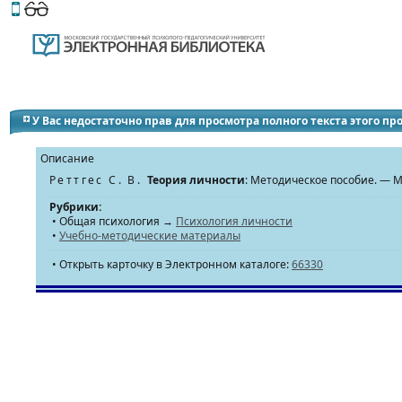
Этот сайт поддерживает
версию для незрячих и слабов
У Вас недостаточно прав для просмотра полного текста этого п
Описание
Реттгес С. В.
Теория личности
: Методическое пособие. — М
Рубрики:
• Общая психология →
Психология личности
•
Учебно-методические материалы
• Открыть карточку в Электронном каталоге:
66330