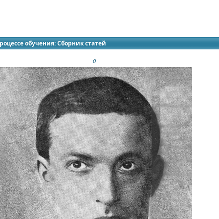
идящих
роцессе обучения: Сборник статей
0