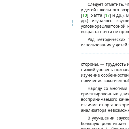
Следует отметить, 
у детей школьного возр
[
10
], Уатта [
17
] и др.).
др.) изучалось звук
условнорефлекторной 
возраста почти не пров
Ряд методических 
использования у детей 
стороны, — трудность и
низкий уровень познав
изучение особенностей
получения законченной
Наряду со многими 
ориентировочных движ
воспринимаемого качес
отличие от органов зр
анализатора невозможн
В улучшении звуков
большую роль играет 
отмечает А. Н. Леонть