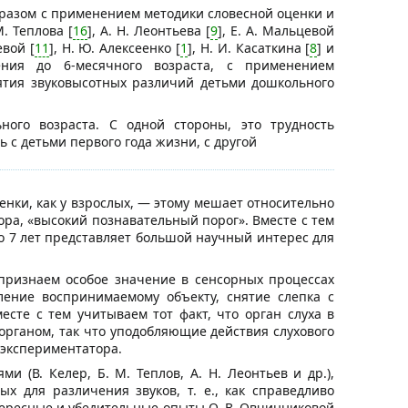
бразом с применением методики словесной оценки и
. Теплова [
16
], А. Н. Леонтьева [
9
], Е. А. Мальцевой
евой [
11
], Н. Ю. Алексеенко [
1
], Н. И. Касаткина [
8
] и
ения до 6-месячного возраста, с применением
ятия звуковысотных различий детьми дошкольного
ного возраста. С одной стороны, это трудность
 с детьми первого года жизни, с другой
енки, как у взрослых, — этому мешает относительно
ра, «высокий познавательный порог». Вместе с тем
о 7 лет представляет большой научный интерес для
ы признаем особое значение в сенсорных процессах
ение воспринимаемому объекту, снятие слепка с
сте с тем учитываем тот факт, что орган слуха в
органом, так что уподобляющие действия слухового
 экспериментатора.
 (В. Келер, Б. М. Теплов, А. Н. Леонтьев и др.),
 для различения звуков, т. е., как справедливо
нтересные и убедительные опыты О. В. Овчинниковой