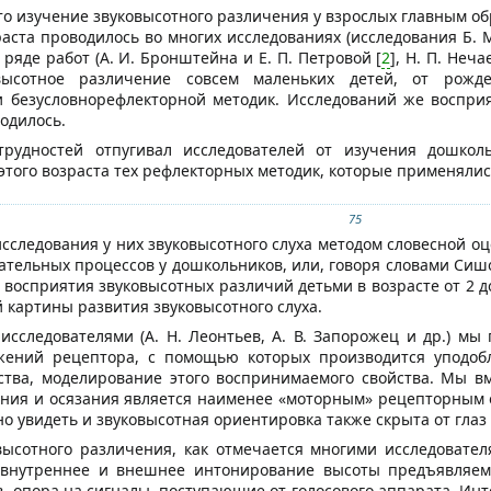
что изучение звуковысотного различения у взрослых главным о
аста проводилось во многих исследованиях (исследования Б. М
 В ряде работ (А. И. Бронштейна и Е. П. Петровой [
2
], Н. П. Неча
овысотное различение совсем маленьких детей, от рожд
и безусловнорефлекторной методик. Исследований же воспри
одилось.
трудностей отпугивал исследователей от изучения дошколь
этого возраста тех рефлекторных методик, которые применялись
75
сследования у них звуковысотного слуха методом словесной оц
ательных процессов у дошкольников, или, говоря словами Сишо
 восприятия звуковысотных различий детьми в возрасте от 2 д
 картины развития звуковысотного слуха.
исследователями (А. Н. Леонтьев, А. В. Запорожец и др.) м
ений рецептора, с помощью которых производится уподобл
тва, моделирование этого воспринимаемого свойства. Мы вме
ения и осязания является наименее «моторным» рецепторным 
о увидеть и звуковысотная ориентировка также скрыта от глаз
ысотного различения, как отмечается многими исследователями
внутреннее и внешнее интонирование высоты предъявляемых
ев, опора на сигналы, поступающие от голосового аппарата. И