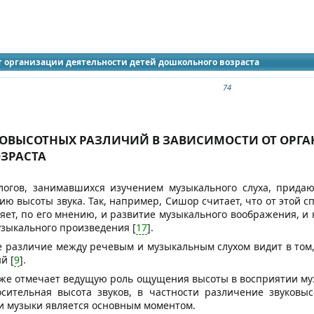
идящих
т организации деятельности детей дошкольного возраста
74
ОВЫСОТНЫХ РАЗЛИЧИЙ В ЗАВИСИМОСТИ ОТ ОРГА
ЗРАСТА
логов, занимавшихся изучением музыкального слуха, прида
ю высоты звука. Так, например, Сишор считает, что от этой с
яет, по его мнению, и развитие музыкального воображения, и 
узыкального произведения [
17
].
ое различие между речевым и музыкальным слухом видит в том,
й [
9
].
кже отмечает ведущую роль ощущения высоты в восприятии муз
осительная высота звуков, в частности различение звуковы
и музыки является основным моментом.