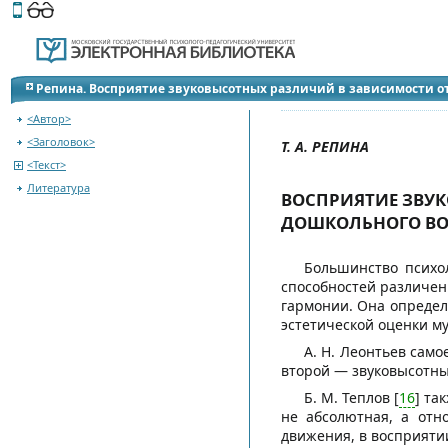
Этот сайт поддерживает
версию для незрячих и слабов
К оглавлению сборника
Репина. Восприятие звуковысотных различий в зависимости о
<Автор>
<Заголовок>
Т. А. РЕПИНА
<Текст>
Литература
ВОСПРИЯТИЕ ЗВУК
ДОШКОЛЬНОГО ВО
Большинство психо
способностей различени
гармонии. Она определ
эстетической оценки м
А. Н. Леонтьев сам
второй — звуковысотны
Б. М. Теплов [
16
] та
не абсолютная, а отн
движения, в восприяти