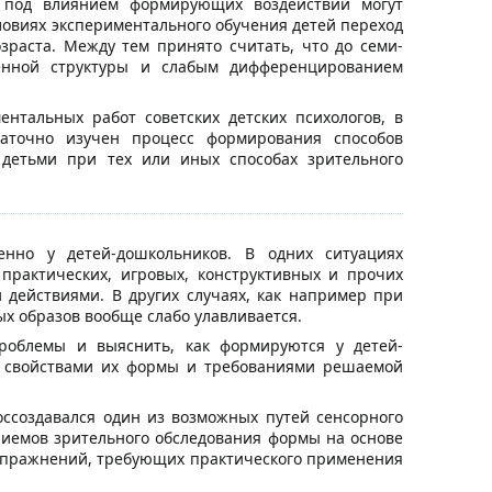
й под влиянием формирующих воздействий могут
условиях экспериментального обучения детей переход
раста. Между тем принято считать, что до семи-
венной структуры и слабым дифференцированием
нтальных работ советских детских психологов, в
аточно изучен процесс формирования способов
 детьми при тех или иных способах зрительного
енно у детей-дошкольников. В одних ситуациях
практических, игровых, конструктивных и прочих
действиями. В других случаях, как например при
х образов вообще слабо улавливается.
роблемы и выяснить, как формируются у детей-
и свойствами их формы и требованиями решаемой
ссоздавался один из возможных путей сенсорного
иемов зрительного обследования формы на основе
и упражнений, требующих практического применения