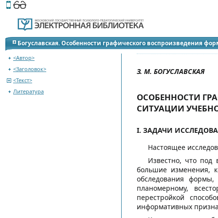
Этот сайт поддерживает
версию для незрячих и слабов
К оглавлению сборника
Богуславская. Особенности графического воспроизведения фор
<Автор>
<Заголовок>
З. М. БОГУСЛАВСКАЯ
<Текст>
Литература
ОСОБЕННОСТИ ГР
СИТУАЦИИ УЧЕБН
I. ЗАДАЧИ ИССЛЕДОВ
Настоящее исследов
Известно, что под
большие изменения, к
обследования формы,
планомерному, всест
перестройкой способо
информативных призна