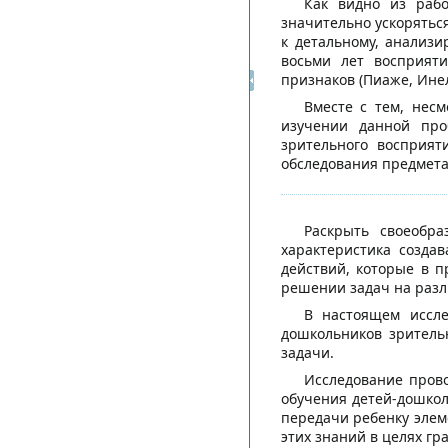
Как видно из рабо
значительно ускоряться
к детальному, анализ
восьми лет восприят
признаков (Пиаже, Инел
Вместе с тем, несм
изучении данной про
зрительного восприят
обследования предмета
Раскрыть своеобра
характеристика созда
действий, которые в 
решении задач на разл
В настоящем иссле
дошкольников зритель
задачи.
Исследование прово
обучения детей-дошкол
передачи ребенку элем
этих знаний в целях г