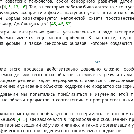
т советских психологов, сроки сенсорного развития дете
 [
4
,
5
,
13
,
16
]. Так, в некоторых работах было доказано, что в 
ирующему восприятию формы наступает уже с пятилетнего воз
ие формы характеризуется неполнотой охвата пространст
ьдер, Де-Ланнуа и др.) [
45
,
46
,
52
].
отря на интересные факты, установленные в ряде экспериме
блемы имеется еще много пробелов. В частности, недост
ия формы, а также сенсорных образов, которые создаются
.
143
зие этого процесса действительно довольно сложно, особ
ваемых детьми сенсорных образов затемняется результатами 
процессе решения задач неразрывно сливаются с сенсорными 
ичение и узнавание объектов, содержание и характер сенсорны
довании мы попытались приблизиться к изучению этой п
ные образы предметов в соответствии с пространственным
дилось методом преобразующего эксперимента, в котором во
ьников [
4
,
5
]. Он заключался в формировании обобщенных пр
ентарных сведений об углах и линиях, а также в организаци
рафического воспроизведения воспринимаемых предметов.