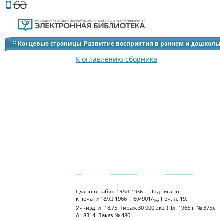
Этот сайт поддерживает
версию для незрячих и слабов
Концевые страницы: Развитие восприятия в раннем и дошколь
К оглавлению сборника
Сдано в набор 13/VI 1966 г. Подписано
к печати 18/XI 1966 г. 60×901/
. Печ. л. 19.
16
Уч.-изд. л. 18,75. Тираж 30 000 экз. (Пл. 1966 г. № 375).
А 18314. Заказ № 480.