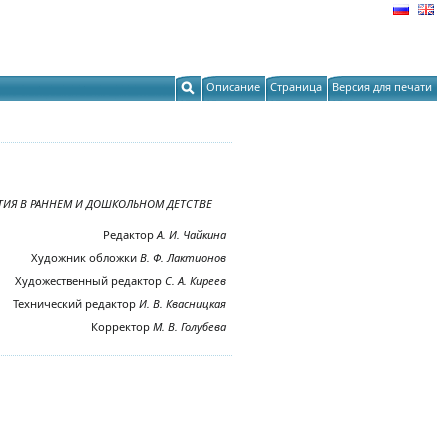
Описание
Страница
Версия для печати
ТИЯ В РАННЕМ И ДОШКОЛЬНОМ ДЕТСТВЕ
Редактор
А.
И.
Чайкина
Художник обложки
В. Ф. Лактионов
Художественный редактор
С. А. Киреев
Технический редактор
И. В. Квасницкая
Корректор
М.
В.
Голубева