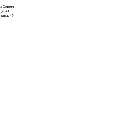
и Совете
и, 41.
нина, 49.