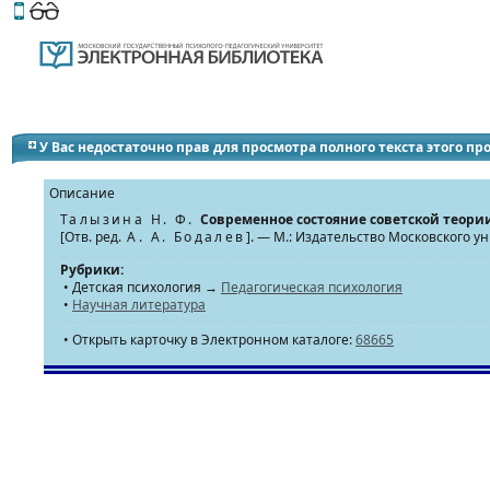
Этот сайт поддерживает
версию для незрячих и слабов
У Вас недостаточно прав для просмотра полного текста этого п
Описание
Талызина Н. Ф.
Современное состояние советской теори
[Отв. ред.
А. А. Бодалев
]. — М.: Издательство Московского у
Рубрики:
• Детская психология →
Педагогическая психология
•
Научная литература
• Открыть карточку в Электронном каталоге:
68665