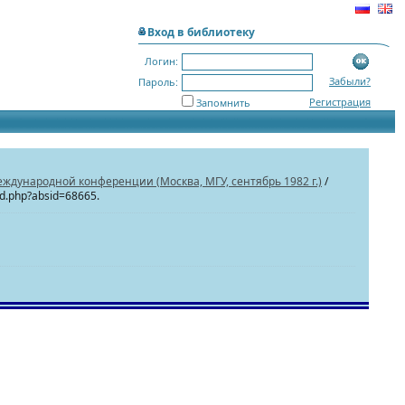
Вход в библиотеку
Логин:
Забыли?
Пароль:
Регистрация
Запомнить
дународной конференции (Москва, МГУ, сентябрь 1982 г.)
/
sid.php?absid=68665.