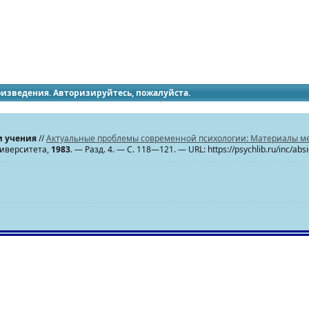
идящих
роизведения. Авторизируйтесь, пожалуйста.
и учения
//
Актуальные проблемы современной психологии: Материалы меж
ниверситета,
1983
. — Разд. 4. — С. 118—121. — URL: https://psychlib.ru/inc/ab