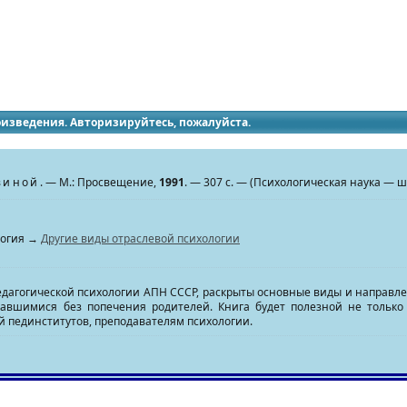
идящих
роизведения. Авторизируйтесь, пожалуйста.
виной
. — М.: Просвещение,
1991
. — 307 с. — (Психологическая наука — шко
логия →
Другие виды отраслевой психологии
дагогической психологии АПН СССР, раскрыты основные виды и направле
тавшимися без попечения родителей. Книга будет полезной не только
й пединститутов, преподавателям психологии.