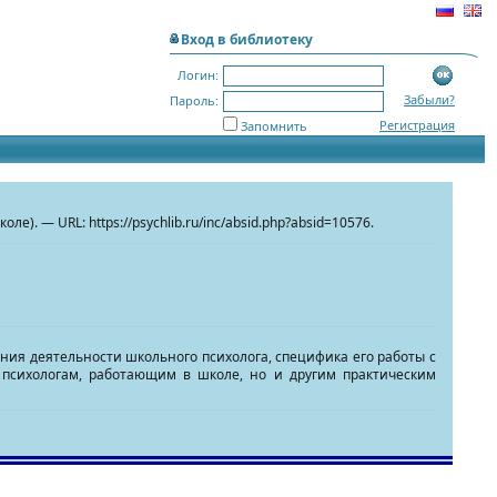
Вход в библиотеку
Логин:
Забыли?
Пароль:
Регистрация
Запомнить
ле). — URL: https://psychlib.ru/inc/absid.php?absid=10576.
ния деятельности школьного психолога, специфика его работы с
 психологам, работающим в школе, но и другим практическим