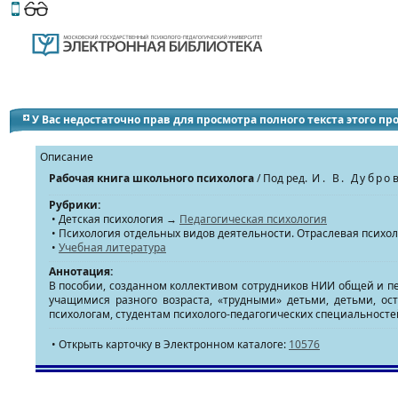
Этот сайт поддерживает
версию для незрячих и слабов
У Вас недостаточно прав для просмотра полного текста этого п
Описание
Рабочая книга школьного психолога
/ Под ред.
И. В. Дубро
Рубрики:
• Детская психология →
Педагогическая психология
• Психология отдельных видов деятельности. Отраслевая психо
•
Учебная литература
Аннотация:
В пособии, созданном коллективом сотрудников НИИ общей и пе
учащимися разного возраста, «трудными» детьми, детьми, ос
психологам, студентам психолого-педагогических специальносте
• Открыть карточку в Электронном каталоге:
10576