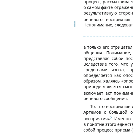
процесс, рассматривае
о самом факте отражен
результативную сторон
речевого восприятия
Непонимание, следоват
а только его отрицател
общения. Понимание, 
представляя собой по
Вследствие того, что
средствами языка, п
определяется как опо
образом, являясь «опо
природе является смыс
включает акт пониман
речевого сообщения.
То, что восприятие 
Артемов с большой о
5
восприятия»
. Именно 
в понятие этого единс
собой процесс приема 