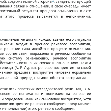
2
вной, содержательной стороны
, свидетельствующей
вления связей и отношений, в свою очередь, имеет
ожительный результат процесса осмысления в акте
тат этого процесса выражается в непонимании.
осмысления не достиг исхода, адекватного ситуации
нически входит в процесс речевого восприятия,
е решение типа инсайта в процессе осмысления.
вые соответствия выражены в речевом сообщении
нную систему означающих, речевое восприятие
йствительности в их связях и отношениях. Таким
незу» (А. Р. Лурия), речевое восприятие по своей
ознанием предмета, восприятие человека нормально
сигнальной природы самого объекта восприятия —
ах всех советских исследователей речи. Так, В. А.
основе ее понимания и понимаем на основе ее
 и определен нами как смысловое восприятие, хотя
ловое восприятие речевого сообщения представляет
и непонимании) этого речевого сообщения.