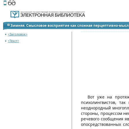
Этот сайт поддерживает
версию для незрячих и слабов
Зимняя. Смысловое восприятие как сложная перцептивно-мысл
<Заголовок>
<Текст>
Вот уже на протяж
психолингвистов, так
неоднородный многопла
стороны, процессом не
речевого сообщения яв
опосредствованных сл