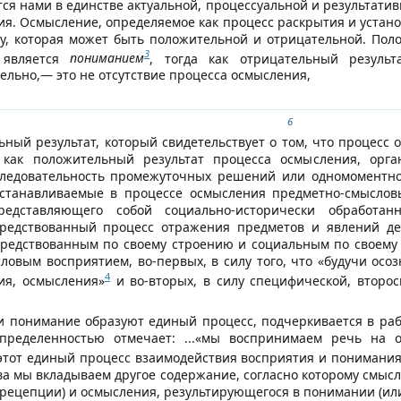
тся нами в единстве актуальной, процессуальной и результати
ия. Осмысление, определяемое как процесс раскрытия и устано
у, которая может быть положительной и отрицательной. Пол
3
 является
пониманием
, тогда как отрицательный резуль
ельно,— это не отсутствие процесса осмысления,
6
ьный результат, который свидетельствует о том, что процесс 
как положительный результат процесса осмысления, орга
следовательность промежуточных решений или одномоментно
 устанавливаемые в процессе осмысления предметно-смысло
редставляющего собой социально-исторически обработа
средствованный процесс отражения предметов и явлений де
средствованным по своему строению и социальным по своему ге
ловым восприятием, во-первых, в силу того, что «будучи ос
4
ия, осмысления»
и во-вторых, в силу специфической, второ
и понимание образуют единый процесс, подчеркивается в работ
пределенностью отмечает: ...«мы воспринимаем речь на 
этот единый процесс взаимодействия восприятия и понимания
тва мы вкладываем другое содержание, согласно которому смыс
(рецепции) и осмысления, результирующегося в понимании (ил