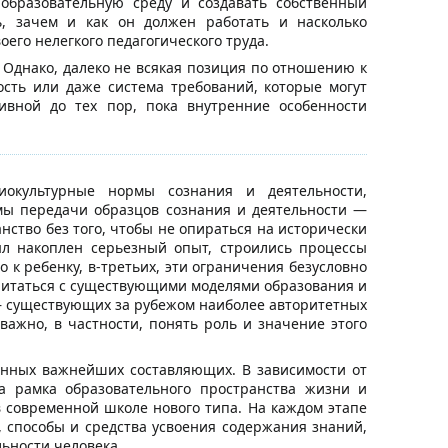
образовательную среду и создавать собственный
ь, зачем и как он должен работать и насколько
его нелегкого педагогического труда.
Однако, далеко не всякая позиция по отношению к
сть или даже система требований, которые могут
тивной до тех пор, пока внутренние особенности
иокультурные нормы сознания и деятельности,
мы передачи образцов сознания и деятельности —
нство без того, чтобы не опираться на исторически
л накоплен серьезный опыт, строились процессы
 к ребенку, в-третьих, эти ограничения безусловно
 считаться с существующими моделями образования и
 существующих за рубежом наиболее авторитетных
важно, в частности, понять роль и значение этого
анных важнейших составляющих. В зависимости от
а рамка образовательного пространства жизни и
в современной школе нового типа. На каждом этапе
способы и средства усвоения содержания знаний,
ьности человека.