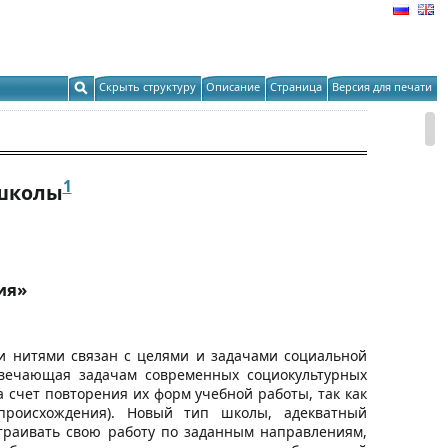
Скрыть структуру
Описание
Страница
Версия для печати
1
 школы
ия»
и нитями связан с целями и задачами социальной
твечающая задачам современных социокультурных
 счет повторения их форм учебной работы, так как
происхождения). Новый тип школы, адекватный
траивать свою работу по заданным направлениям,