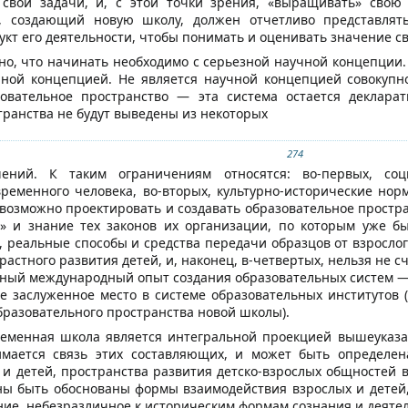
свои задачи, и, с этой точки зрения, «выращивать» свою 
в, создающий новую школу, должен отчетливо представлят
кт его деятельности, чтобы понимать и оценивать значение сво
о, что начинать необходимо с серьезной научной концепции. 
чной концепцией. Не является научной концепцией совокупно
зовательное пространство — эта система остается деклара
транства не будут выведены из некоторых
274
ений. К таким ограничениям относятся: во-первых, соц
ременного человека, во-вторых, культурно-исторические нор
евозможно проектировать и создавать образовательное простра
 и знание тех законов их организации, по которым уже бы
 реальные способы и средства передачи образцов от взрослого
растного развития детей, и, наконец, в-четвертых, нельзя не
нный международный опыт создания образовательных систем —
 заслуженное место в системе образовательных институтов (
бразовательного пространства новой школы).
ременная школа является интегральной проекцией вышеуказ
имается связь этих составляющих, и может быть определен
 и детей, пространства развития детско-взрослых общностей 
ы быть обоснованы формы взаимодействия взрослых и детей, 
ние, небезразличное к историческим формам сознания и деятел