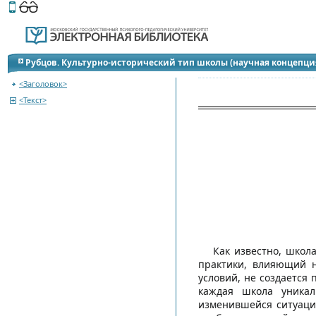
Этот сайт поддерживает
версию для незрячих и слабов
Переход к содержанию
Рубцов. Культурно-исторический тип школы (научная концепци
<Заголовок>
<Текст>
Как известно, школ
практики, влияющий н
условий, не создается
каждая школа уникал
изменившейся ситуаци