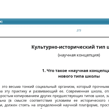
идящих
 сборника
я)
273
Культурно-исторический тип
(научная концепция)
1. Что такое «научная концепц
нового типа школы
а это весьма тонкий социальный организм, который прочным
а эту практику и развивающий ее. Современная школа, о
 простым копированием других предшествующих типов школ, за
ьна (в смысле соответствия условиям ее исторического 
и, должен стоять на определенной научной платформе, прос