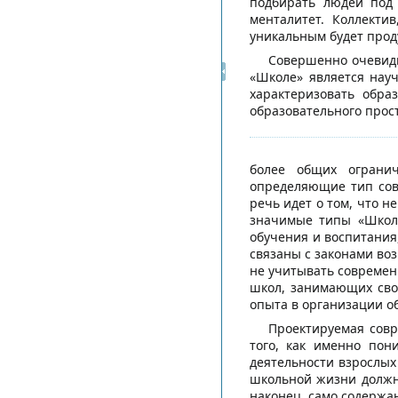
подбирать людей под 
менталитет. Коллекти
уникальным будет проду
Совершенно очевидн
«Школе» является нау
характеризовать обра
образовательного прос
более общих огранич
определяющие тип сов
речь идет о том, что н
значимые типы «Школ»
обучения и воспитания,
связаны с законами воз
не учитывать совреме
школ, занимающих свое
опыта в организации о
Проектируемая сов
того, как именно пон
деятельности взрослых
школьной жизни должн
наконец, само содержа