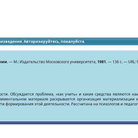
идящих
роизведения. Авторизируйтесь, пожалуйста.
ении
. — М.: Издательство Московского университета,
1981
. — 136 с. — URL: 
сти. Обсуждается проблема, «как учить» и какие средства являются н
периментальном материале раскрывается организация материализации
и формирования этой деятельности. Рассчитана на психологов и педагого