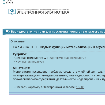
Этот сайт поддерживает
версию для незрячих и слабов
У Вас недостаточно прав для просмотра полного текста этого п
Описание
Салмина Н. Г.
Виды и функции материализации в обуч
Рубрики:
• Детская психология →
Педагогическая психология
•
Научная литература
Аннотация:
Монография посвящена проблеме средств в учебной деятельно
«материализация», «моделирование», «наглядность». На экс
психологического содержания деятельности моделирования и пут
• Открыть карточку в Электронном каталоге:
10606