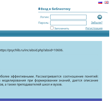
Вход в библиотеку
Логин:
Забыли?
Пароль:
Регистрация
Запомнить
https://psychlib.ru/inc/absid.php?absid=10606.
аиболее эффективными. Рассматривается соотношение понятий:
 и моделирования при формировании знаний, дается описание
в, а также преподавателей школ и вузов.