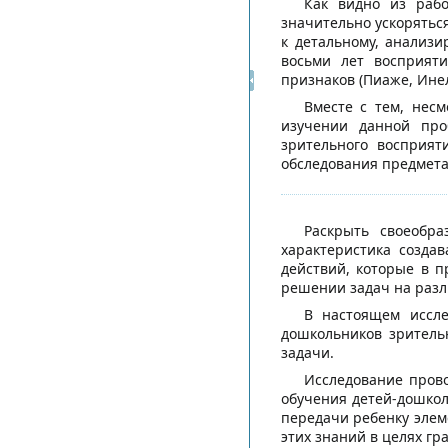
Как видно из рабо
значительно ускоряться
к детальному, анализ
восьми лет восприят
признаков (Пиаже, Инел
Вместе с тем, несм
изучении данной про
зрительного восприят
обследования предмета
Раскрыть своеобра
характеристика созда
действий, которые в 
решении задач на разл
В настоящем иссле
дошкольников зритель
задачи.
Исследование прово
обучения детей-дошкол
передачи ребенку элем
этих знаний в целях г