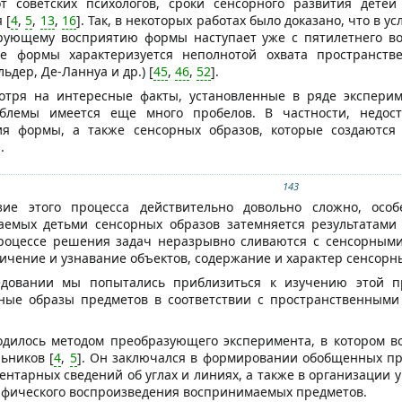
т советских психологов, сроки сенсорного развития дете
 [
4
,
5
,
13
,
16
]. Так, в некоторых работах было доказано, что в 
ирующему восприятию формы наступает уже с пятилетнего воз
ие формы характеризуется неполнотой охвата пространст
ьдер, Де-Ланнуа и др.) [
45
,
46
,
52
].
отря на интересные факты, установленные в ряде экспериме
блемы имеется еще много пробелов. В частности, недост
ия формы, а также сенсорных образов, которые создаются
.
143
зие этого процесса действительно довольно сложно, особ
ваемых детьми сенсорных образов затемняется результатами 
процессе решения задач неразрывно сливаются с сенсорными 
ичение и узнавание объектов, содержание и характер сенсорны
довании мы попытались приблизиться к изучению этой п
ные образы предметов в соответствии с пространственным
дилось методом преобразующего эксперимента, в котором во
ьников [
4
,
5
]. Он заключался в формировании обобщенных пр
ентарных сведений об углах и линиях, а также в организаци
рафического воспроизведения воспринимаемых предметов.