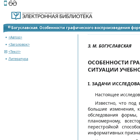
Этот сайт поддерживает
версию для незрячих и слабов
К оглавлению сборника
Богуславская. Особенности графического воспроизведения фор
<Автор>
<Заголовок>
З. М. БОГУСЛАВСКАЯ
<Текст>
Литература
ОСОБЕННОСТИ ГР
СИТУАЦИИ УЧЕБН
I. ЗАДАЧИ ИССЛЕДОВ
Настоящее исследов
Известно, что под
большие изменения, к
обследования формы,
планомерному, всест
перестройкой способо
информативных призна