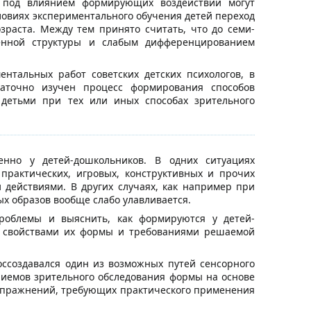
й под влиянием формирующих воздействий могут
условиях экспериментального обучения детей переход
раста. Между тем принято считать, что до семи-
венной структуры и слабым дифференцированием
нтальных работ советских детских психологов, в
аточно изучен процесс формирования способов
 детьми при тех или иных способах зрительного
енно у детей-дошкольников. В одних ситуациях
практических, игровых, конструктивных и прочих
действиями. В других случаях, как например при
х образов вообще слабо улавливается.
роблемы и выяснить, как формируются у детей-
и свойствами их формы и требованиями решаемой
ссоздавался один из возможных путей сенсорного
иемов зрительного обследования формы на основе
и упражнений, требующих практического применения